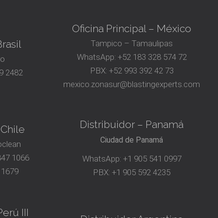
Oficina Principal – México
rasil
Tampico – Tamaulipas
WhatsApp:
+52 183 328 574 72
ro
PBX:
+52 993 392 42 73
9 2482
mexico.zonasur@blastingexperts.com
Distribuidor – Panamá
 Chile
Ciudad de Panamá
oclean
847 1066
WhatsApp:
+1 905 541 0997
 1679
PBX:
+1 905 592 4235
erú III