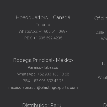
Headquarters – Canadá
Ofici
Toronto
WhatsApp:
+1 905 541 0997
Calle 
PBX:
+1 905 592 4235
Wh
Bodega Principal- México
Di
Paraíso-Tabasco
WhatsApp:
+52 933 133 18 68
What
PBX:
+52 993 392 42 73
mexico.zonasur@blastingexperts.com
Distribuidor Perú I
D