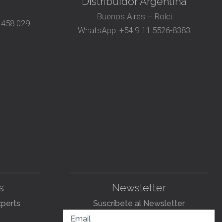
Distribuidor Argentina
Buenos Aires – Rolci
 458 029
WhatsApp:
+54 9 11 5526-8383
s
Newsletter
xperts
Suscríbete al Newsletter