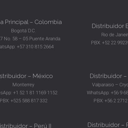
na Principal – Colombia
Distribuidor B
Bogotá D.C.
Rio de Janei
17 No. 58 – 05 Puente Aranda
PBX:
+52 22 9923
atsApp:
+57 310 815 2664
stribuidor – México
Distribuidor –
Monterrey
Valparaiso – Cry
sApp:
+1 52 1 81 1169 1152
WhatsApp:
+56 9 6
PBX:
+525 588 817 332
PBX:
+56 2 2712
Distribuidor – P
istribuidor – Perú II