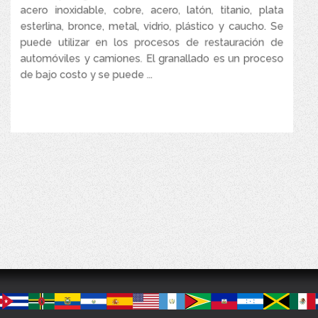
Se puede reciclar aproximadamente hasta 30 veces,
acero inoxidable, cobre, acero, latón, titanio, plata
dependiendo de las condiciones del proceso.
esterlina, bronce, metal, vidrio, plástico y caucho. Se
puede utilizar en los procesos de restauración de
automóviles y camiones. El granallado es un proceso
de bajo costo y se puede ...
VER MÁS