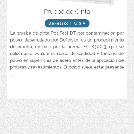
Prueba de Cinta
Prueba para uso en campo o laboratorio.
Rodillo de cinta anti polvo con resorte opcional disponible para
DeFelsko
| U.S.A
aplicar una fuerza constante según recomienda la norma ISO
8502-3.
La prueba de cinta PosiTest DT por contaminación por
Evalúa la contaminación por polvo en las superficies granalladas
polvo, desarrollado por Defelsko, es un procedimiento
siguiendo la norma ISO 8502-3.
de prueba, definido por la norma ISO 8502-3, que se
Dos años de garantía.
utiliza para evaluar el índice de cantidad y tamaño de
polvo en superficies de acero antes de la aplicación de
pinturas y revestimientos. El polvo suele estar presente
...
VER MÁS