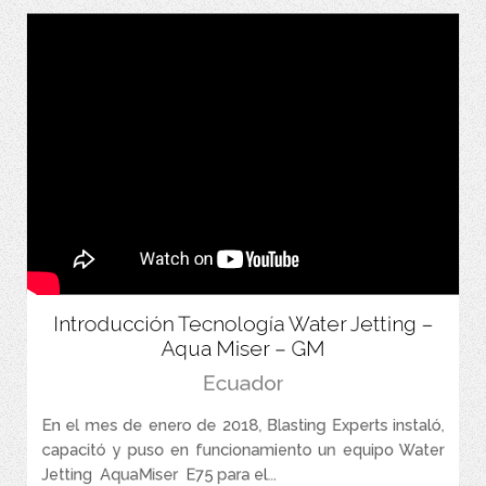
Introducción Tecnología Water Jetting –
Aqua Miser – GM
Ecuador
En el mes de enero de 2018, Blasting Experts instaló,
capacitó y puso en funcionamiento un equipo Water
Jetting AquaMiser E75 para el...