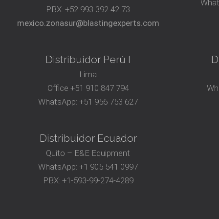
What
PBX:
+52 993 392 42 73
mexico.zonasur@blastingexperts.com
Distribuidor Perú I
D
Lima
Office
+51 910 847 794‬
Wh
WhatsApp:
+51 956 753 627
Distribuidor Ecuador
Quito – E&E Equipment
WhatsApp:
+1 905 541 0997
PBX:
+1-593-99-274-4289