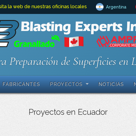
sita la web de nuestras oficinas locales
Argentina
a Preparación de Superficies en 
FABRICANTES
PROYECTOS
NOTICIAS
Proyectos en Ecuador