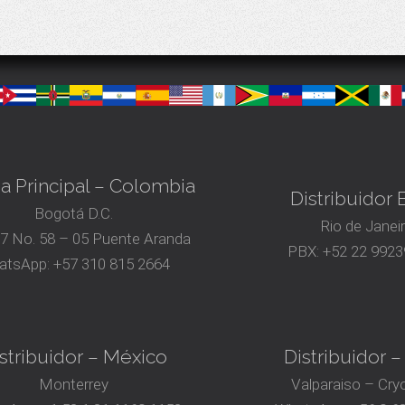
na Principal – Colombia
Distribuidor B
Bogotá D.C.
Rio de Janei
17 No. 58 – 05 Puente Aranda
PBX:
+52 22 9923
atsApp:
+57 310 815 2664
stribuidor – México
Distribuidor –
Monterrey
Valparaiso – Cry