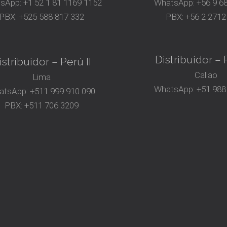
sApp:
+1 52 1 81 1169 1152
WhatsApp:
+56 9 6
PBX:
+525 588 817 332
PBX:
+56 2 2712
Distribuidor – P
istribuidor – Perú II
Callao
Lima
WhatsApp:
+51 988
atsApp:
+511 999 910 090
PBX:
+511 706 3209