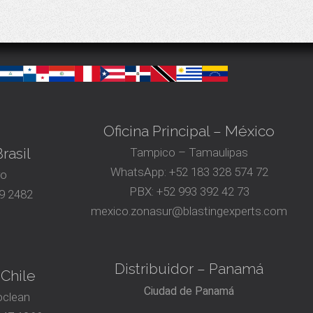
Oficina Principal – México
rasil
Tampico – Tamaulipas
WhatsApp:
+52 183 328 574 72
ro
PBX:
+52 993 392 42 73
9 2482
mexico.zonasur@blastingexperts.com
Distribuidor – Panamá
 Chile
Ciudad de Panamá
oclean