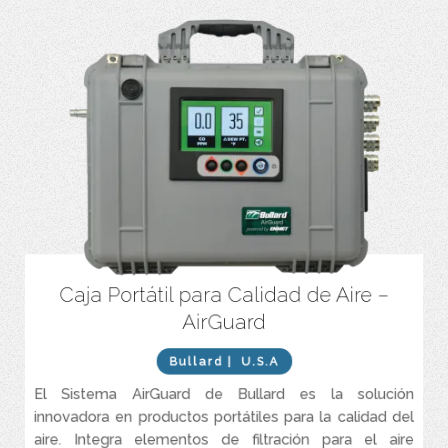
Caja Portátil para Calidad de Aire –
Disponible en 4 tamaños: 1, 2, 4 y 8 salidas
AirGuard
Alarmas de advertencias visuales y audibles. Indicador de cambio
de filtro
Bullard
| U.S.A
Sistema de filtración de 3 etapas que elimina aceite, agua,
partículas sólidas, olores y sabores del sistema.
El Sistema AirGuard de Bullard es la solución
Válvula de alivio. Regulador de presión
innovadora en productos portátiles para la calidad del
aire. Integra elementos de filtración para el aire
Sensores de CO y punto de rocío diferencial