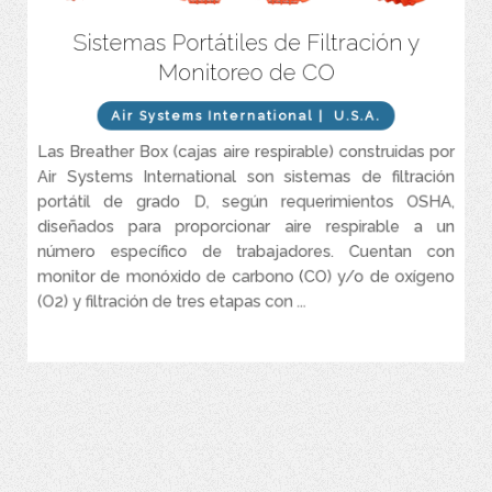
Sistemas Portátiles de Filtración y
Sistemas de alto rendimiento para control y filtrado de Aire (grado
D).
Monitoreo de CO
).
Monitor de monóxido de carbono (CO) y/o oxigeno (O
2
Air Systems International
| U.S.A.
Eficiencia de filtrado de 99,99 % a 0,01 micrones. Indicador de
cambios de filtros.
Las Breather Box (cajas aire respirable) construidas por
Intrínsecamente seguro (opcional).
Air Systems International son sistemas de filtración
portátil de grado D, según requerimientos OSHA,
Disponible para 1 a 8 operarios (Regulación independiente
opcional).
diseñados para proporcionar aire respirable a un
número específico de trabajadores. Cuentan con
Capacidad de Flujo de 15 a 203 CFM.
monitor de monóxido de carbono (CO) y/o de oxígeno
(O2) y filtración de tres etapas con ...
VER MÁS