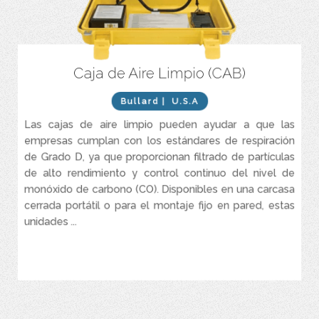
Caja de Aire Limpio (CAB)
El monitor de CO con calibración automática tarda
aproximadamente 90 segundos y no requiere herramientas.
Bullard
| U.S.A
Alarmas sonoras y visuales para CO alto, flujo de aire bajo y
batería baja.
Las cajas de aire limpio pueden ayudar a que las
Alarma remota de alta intensidad de 90 dB con función
empresas cumplan con los estándares de respiración
estroboscópica.
de Grado D, ya que proporcionan filtrado de partículas
Los drenajes automáticos de condensado prolongan la vida útil
de alto rendimiento y control continuo del nivel de
del elemento filtrante.
monóxido de carbono (CO). Disponibles en una carcasa
Los reguladores independientes (opcionales) garantizan que
cerrada portátil o para el montaje fijo en pared, estas
cada trabajador tenga el flujo de aire adecuado.
unidades ...
Los indicadores de cambio de filtro alertan visualmente al
operador para que reemplace el elemento.
VER MÁS