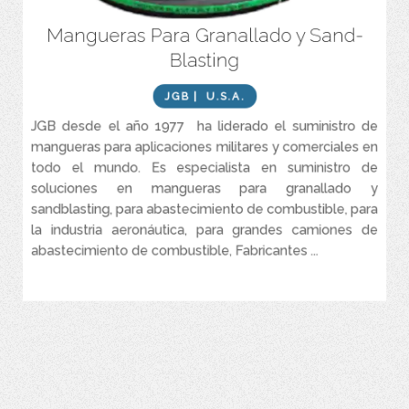
Mangueras Para Granallado y Sand-
Tubo de caucho negro con alta abrasión, conductor estático
natural
Blasting
Cubierta Negra resistente a la abrasión con una línea verde
JGB
| U.S.A.
Todos los tamaños clasificados para presiones de trabajo de
mínimo 150 PSI
JGB desde el año 1977 ha liderado el suministro de
Temperatura -40°F a 185°F (-40°C a 85°C)
mangueras para aplicaciones militares y comerciales en
todo el mundo. Es especialista en suministro de
Marca Thunderblast 2/4 capas (Ply) 150 PSI WP
soluciones en mangueras para granallado y
Diámetro Interno 1/2” 3/4″ y 1, 1-1/4” 1-1/2” & 2”
sandblasting, para abastecimiento de combustible, para
la industria aeronáutica, para grandes camiones de
abastecimiento de combustible, Fabricantes ...
VER MÁS