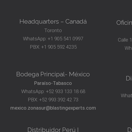
Headquarters – Canadá
Ofici
Toronto
WhatsApp:
+1 905 541 0997
Calle 
PBX:
+1 905 592 4235
Wh
Bodega Principal- México
Di
Paraíso-Tabasco
WhatsApp:
+52 933 133 18 68
What
PBX:
+52 993 392 42 73
mexico.zonasur@blastingexperts.com
Distribuidor Perú I
D