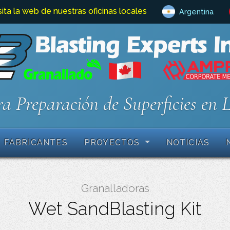
sita la web de nuestras oficinas locales
Argentina
a Preparación de Superficies en 
FABRICANTES
PROYECTOS
NOTICIAS
Granalladoras
Wet SandBlasting Kit