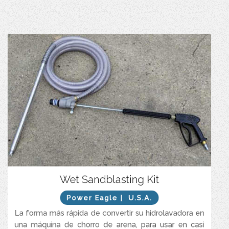
Solución practica para preparación de superficies en áreas
Wet Sandblasting Kit
pequeñas.
Power Eagle
| U.S.A.
Económico y práctico para conexión a hidrolavadoras.
La forma más rápida de convertir su hidrolavadora en
Plug-and-Play listo para conectar y realizar arenado húmedo
(Wet Sandblasting).
una máquina de chorro de arena, para usar en casi