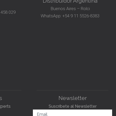
Distribuidor Argentina
Buenos Aires – Rolci
 458 029
WhatsApp:
+54 9 11 5526-8383
s
Newsletter
xperts
Suscríbete al Newsletter