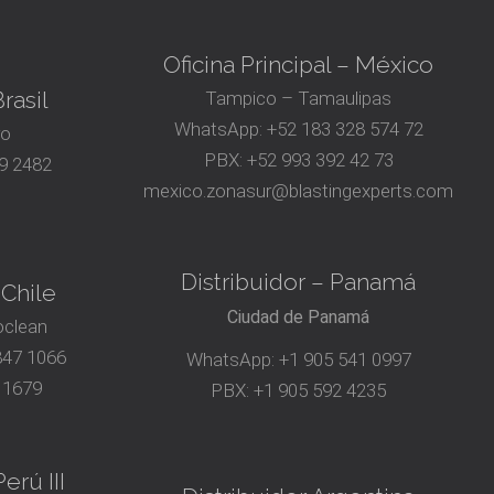
Oficina Principal – México
rasil
Tampico – Tamaulipas
WhatsApp:
+52 183 328 574 72
ro
PBX:
+52 993 392 42 73
9 2482
mexico.zonasur@blastingexperts.com
Distribuidor – Panamá
 Chile
Ciudad de Panamá
oclean
847 1066
WhatsApp:
+1 905 541 0997
 1679
PBX:
+1 905 592 4235
erú III