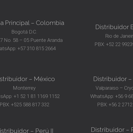
na Principal – Colombia
Distribuidor B
Bogotá D.C.
Rio de Janei
17 No. 58 – 05 Puente Aranda
PBX:
+52 22 9923
atsApp:
+57 310 815 2664
stribuidor – México
Distribuidor –
Monterrey
Valparaiso – Cry
sApp:
+1 52 1 81 1169 1152
WhatsApp:
+56 9 6
PBX:
+525 588 817 332
PBX:
+56 2 2712
Distribuidor – P
istribuidor – Perú II