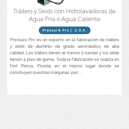
Tráilers y Skids con Hidrolavadoras de
Skid con Hidrolavadora de Agua Fría – Series Pro Skid entre 3 – 4
GPM y 2.400 – 4.000 PSI
Agua Fria o Agua Caliente
Tráilers con Hidrolavadora de Agua Fría – HD Commercial Two
Pro Trailers entre 5.5 – 8 GPM y 3.000 – 3.500 PSI
Pressure Pro
| U.S.A.
Tráilers con Hidrolavdora de Agua Caliente, Fría o Vapor – Dirt
Pressure Pro es un experto en la fabricación de tráilers
Laser Power Washer Trailers
y skids de aluminio de grado aeronáutico de alta
Tráilers con Hidrolavadora de Agua Caliente – Pro Super Skid
calidad. Los tráilers tienen al menos 2 ruedas y los skids
Tow Pro Trailer entre 5.5 – 8 y 3.000 – 4.000 PSI
tienen 4 pies de goma. Toda la fabricación se realiza en
Fort Pierce, Florida, en el mismo lugar donde se
construyen nuestras máquinas, por ...
VER MÁS