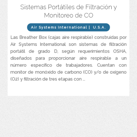
Sistemas Portátiles de Filtración y
Sistemas de alto rendimiento para control y filtrado de Aire (grado
D).
Monitoreo de CO
).
Monitor de monóxido de carbono (CO) y/o oxigeno (O
2
Air Systems International
| U.S.A.
Eficiencia de filtrado de 99,99 % a 0,01 micrones. Indicador de
cambios de filtros.
Las Breather Box (cajas aire respirable) construidas por
Intrínsecamente seguro (opcional).
Air Systems International son sistemas de filtración
portátil de grado D, según requerimientos OSHA,
Disponible para 1 a 8 operarios (Regulación independiente
opcional).
diseñados para proporcionar aire respirable a un
número específico de trabajadores. Cuentan con
Capacidad de Flujo de 15 a 203 CFM.
monitor de monóxido de carbono (CO) y/o de oxígeno
(O2) y filtración de tres etapas con ...
VER MÁS