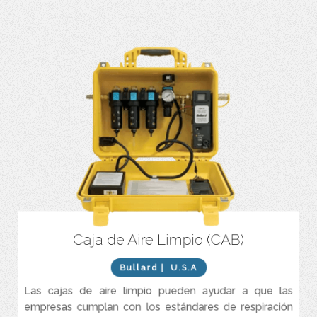
Caja de Aire Limpio (CAB)
El monitor de CO con calibración automática tarda
aproximadamente 90 segundos y no requiere herramientas.
Bullard
| U.S.A
Alarmas sonoras y visuales para CO alto, flujo de aire bajo y
batería baja.
Las cajas de aire limpio pueden ayudar a que las
Alarma remota de alta intensidad de 90 dB con función
empresas cumplan con los estándares de respiración
estroboscópica.