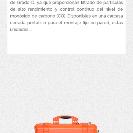
de Grado D, ya que proporcionan filtrado de partículas
Los drenajes automáticos de condensado prolongan la vida útil
de alto rendimiento y control continuo del nivel de
del elemento filtrante.
monóxido de carbono (CO). Disponibles en una carcasa
Los reguladores independientes (opcionales) garantizan que
cerrada portátil o para el montaje fijo en pared, estas
cada trabajador tenga el flujo de aire adecuado.
unidades ...
Los indicadores de cambio de filtro alertan visualmente al
operador para que reemplace el elemento.
VER MÁS