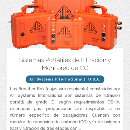
Sistemas Portátiles de Filtración y
Sistemas de alto rendimiento para control y filtrado de Aire (grado
D).
Monitoreo de CO
).
Monitor de monóxido de carbono (CO) y/o oxigeno (O
2
Air Systems International
| U.S.A.
Eficiencia de filtrado de 99,99 % a 0,01 micrones. Indicador de
cambios de filtros.
Las Breather Box (cajas aire respirable) construidas por
Intrínsecamente seguro (opcional).
Air Systems International son sistemas de filtración
portátil de grado D, según requerimientos OSHA,
Disponible para 1 a 8 operarios (Regulación independiente
opcional).
diseñados para proporcionar aire respirable a un
número específico de trabajadores. Cuentan con
Capacidad de Flujo de 15 a 203 CFM.
monitor de monóxido de carbono (CO) y/o de oxígeno
(O2) y filtración de tres etapas con ...