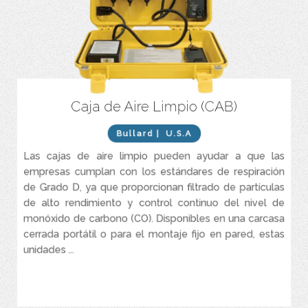
Caja de Aire Limpio (CAB)
El monitor de CO con calibración automática tarda
aproximadamente 90 segundos y no requiere herramientas.
Bullard
| U.S.A
Alarmas sonoras y visuales para CO alto, flujo de aire bajo y
batería baja.
Las cajas de aire limpio pueden ayudar a que las
Alarma remota de alta intensidad de 90 dB con función
empresas cumplan con los estándares de respiración
estroboscópica.
de Grado D, ya que proporcionan filtrado de partículas
Los drenajes automáticos de condensado prolongan la vida útil
de alto rendimiento y control continuo del nivel de
del elemento filtrante.
monóxido de carbono (CO). Disponibles en una carcasa
Los reguladores independientes (opcionales) garantizan que
cerrada portátil o para el montaje fijo en pared, estas
cada trabajador tenga el flujo de aire adecuado.
unidades ...
Los indicadores de cambio de filtro alertan visualmente al
operador para que reemplace el elemento.