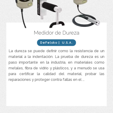
Medidor de Dureza
PosiTector SHD – Medidor de dureza Shore para la resistencia de
indentación de materiales no metálicos. Disponibles para
diferentes rangos de dureza: Shore A y Shore D
DeFelsko
| U.S.A.
PosiTector SHD – Tiempo de medición ajustable por el usuario con
La dureza se puede definir como la resistencia de un
cuenta regresiva en pantalla para cumplir con los estándares
material a la indentación. La prueba de dureza es un
nacionales e internacionales. ASTM D2240, ISO 868/7267/7619, y
DIN 53505
paso importante en la industria, en materiales como
metales, fibra de vidrio y plásticos, y a menudo se usa
PosiTector SHD – El modo Auto Ignore, omite las lecturas de
dureza por debajo de 20 y por encima de 90 según los
para certificar la calidad del material, probar las
estándares internacionales
reparaciones y proteger contra fallas en el ...
PosiTector BHI – Impresora de dureza Barcol. Mide la dureza de
metal ...
VER MÁS