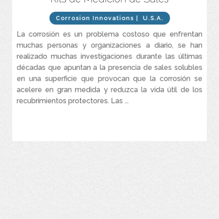
procesos no es una aproximación a través de conductividad.
Corrosion Innovations
| U.S.A.
Fue desarrollado para ser fácil de usar y evitar la contaminación
externa o cruzada durante el proceso de análisis para la
La corrosión es un problema costoso que enfrentan
detección de sales contaminantes.
muchas personas y organizaciones a diario, se han
Satisface los requisitos más agresivos en el industria de
realizado muchas investigaciones durante las últimas
revestimientos protectores.
décadas que apuntan a la presencia de sales solubles
en una superficie que provocan que la corrosión se
acelere en gran medida y reduzca la vida útil de los
recubrimientos protectores. Las ...
VER MÁS