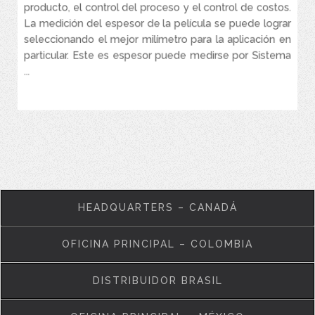
producto, el control del proceso y el control de costos.
Las sondas de modelo combinado «FN» pueden medir
La medición del espesor de la película se puede lograr
revestimientos no magnéticos aplicados a metales ferrosos
(magnéticos), y revestimientos no conductores aplicados a
seleccionando el mejor milímetro para la aplicación en
metales no ferrosos.
particular. Este es espesor puede medirse por Sistema
...
VER MÁS
HEADQUARTERS – CANADÁ
OFICINA PRINCIPAL – COLOMBIA
DISTRIBUIDOR BRASIL