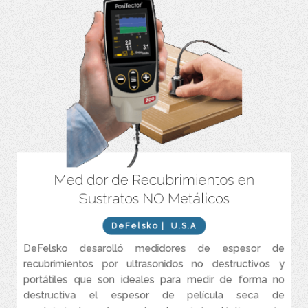
Medidor de Recubrimientos en
PosiTector 200 – Medidores de espesor de recubrimiento para
sustratos no metálicos
Sustratos NO Metálicos
Los modelos PosiTector 200 con cuerpo Avanzado a menudo
pueden detectar la interfaz entre capas de recubrimientos
DeFelsko
| U.S.A
diferentes o idénticos, siempre que se permita que la capa inicial
se cure por completo antes de la aplicación de la capa siguiente
DeFelsko desarolló medidores de espesor de
recubrimientos por ultrasonidos no destructivos y
Cumple con normatividad ASTM D6132 e ISO 2808
portátiles que son ideales para medir de forma no
destructiva el espesor de película seca de