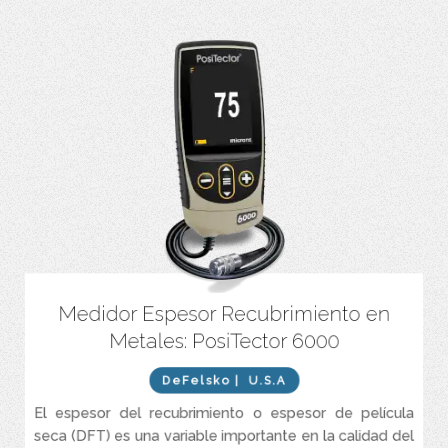
Medidor Espesor Recubrimiento en
Los cabezales del PosiTector 6000 tiene diferentes capacidades
según el modelo.
Metales: PosiTector 6000
Modelo «ferroso F» pueden medir revestimientos no magnéticos
aplicados a metales ferrosos (magnéticos), normalmente acero al
DeFelsko
| U.S.A
carbono.
El espesor del recubrimiento o espesor de película
Las sondas del modelo «No Ferroso» N pueden medir
seca (DFT) es una variable importante en la calidad del
revestimientos no conductores aplicados a metales no ferrosos.