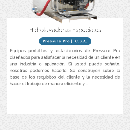
Hidrolavadoras Especiales
Sistemas de montaje en vehículos utilitarios entre 3 – 10 GPM y
500 – 2.700 PSI
Pressure Pro
| U.S.A.
Sistemas de lavado suave de 10 GPM y 300 PSI con capacidad de
Equipos portátiles y estacionarios de Pressure Pro
100
diseñados para satisfacer la necesidad de un cliente en
una industria o aplicación. Si usted puede soñarlo,
nosotros podemos hacerlo. Se construyen sobre la
base de los requisitos del cliente y la necesidad de
hacer el trabajo de manera eficiente y ...
VER MÁS