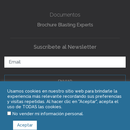
Documentos
Brochure Blasting Experts
Suscríbete al Newsletter
ENVIAR
Usamos cookies en nuestro sitio web para brindarle la
experiencia más relevante recordando sus preferencias
y visitas repetidas. Al hacer clic en "Aceptar", acepta el
Copyright © 2021 Blasting Experts
uso de TODAS las cookies.
.
No vender mi información personal
Aceptar