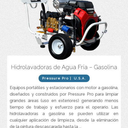
Hidrolavadoras de Agua Fría – Gasolina
Motor a gasolina.
Caudales entres 2.5 y 12 GPM.
Pressure Pro
| U.S.A.
Presiones entre 2.500 y 7.000 PSI.
Equipos portátiles y estacionarios con motor a gasolina,
diseñados y construidos por Pressure Pro para limpiar
grandes áreas (uso en exteriores) generando menos
tiempo de trabajo y esfuerzo para el operario. Las
hidrolavadoras a gasolina se pueden utilizar en
cualquier aplicación de limpieza, desde la eliminación
de la pintura descascarada hasta la ...