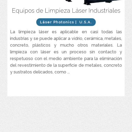
Equipos de Limpieza Láser Industriales
Sistema completo de limpieza Láser y acondicionamiento de
superficies de alta precisión y grado industrial seguro y ecológico,
rápido, preciso e increíblemente productivo.
Láser Photonics
| U.S.A.
Es el método más rentable, eficiente y seguro de limpieza
La limpieza láser es aplicable en casi todas las
industrial, eliminación de óxido, eliminación de pintura y
industrias y se puede aplicar a vidrio, cerámica, metales,
preparación de superficies.
concreto, plásticos y mucho otros materiales. La
La tecnología patentada, CleanTech™ limpia materiales más
limpieza con láser es un proceso sin contacto y
rápido y mejor que otros sistemas en el mercado.
respetuoso con el medio ambiente para la eliminación
Sistema láser accionado a través de la pulsación de un botón y
del revestimiento de la superficie de metales, concreto
refrigerado por aire, que garantiza una limpieza láser de alto
rendimiento
y sustratos delicados, como ...
VER MÁS