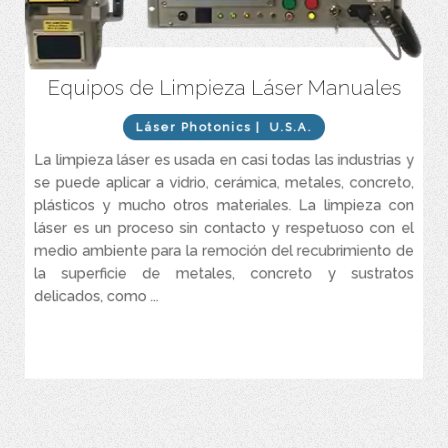
Equipos de Limpieza Láser Manuales
Sistema completo de limpieza Láser y acondicionamiento de
superficies de alta precisión y grado industrial seguro y ecológico,
rápido, preciso e increíblemente productivo.
Láser Photonics
| U.S.A.
Es el método más rentable, eficiente y seguro de limpieza
La limpieza láser es usada en casi todas las industrias y
industrial, remoción de óxido, remoción de pintura y preparación
se puede aplicar a vidrio, cerámica, metales, concreto,
de superficies.
plásticos y mucho otros materiales. La limpieza con
La tecnología patentada, CleanTech™ limpia materiales más
láser es un proceso sin contacto y respetuoso con el
rápido y mejor que otros sistemas en el mercado.
medio ambiente para la remoción del recubrimiento de
Sistema láser es accionado al pulsar un botón y refrigeración por
la superficie de metales, concreto y sustratos
aire, que garantiza una limpieza láser de alto rendimiento
delicados, como ...
VER MÁS