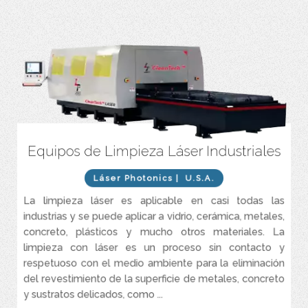
Equipos de Limpieza Láser Industriales
Sistema completo de limpieza Láser y acondicionamiento de
superficies de alta precisión y grado industrial seguro y ecológico,
rápido, preciso e increíblemente productivo.
Láser Photonics
| U.S.A.
Es el método más rentable, eficiente y seguro de limpieza
La limpieza láser es aplicable en casi todas las
industrial, eliminación de óxido, eliminación de pintura y
industrias y se puede aplicar a vidrio, cerámica, metales,
preparación de superficies.
concreto, plásticos y mucho otros materiales. La
La tecnología patentada, CleanTech™ limpia materiales más
limpieza con láser es un proceso sin contacto y
rápido y mejor que otros sistemas en el mercado.
respetuoso con el medio ambiente para la eliminación
Sistema láser accionado a través de la pulsación de un botón y
del revestimiento de la superficie de metales, concreto
refrigerado por aire, que garantiza una limpieza láser de alto
rendimiento
y sustratos delicados, como ...