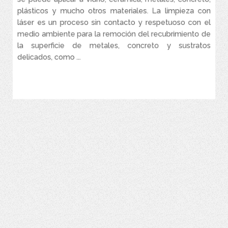
de superficies.
plásticos y mucho otros materiales. La limpieza con
La tecnología patentada, CleanTech™ limpia materiales más
láser es un proceso sin contacto y respetuoso con el
rápido y mejor que otros sistemas en el mercado.
medio ambiente para la remoción del recubrimiento de
Sistema láser es accionado al pulsar un botón y refrigeración por
la superficie de metales, concreto y sustratos
aire, que garantiza una limpieza láser de alto rendimiento
delicados, como ...
VER MÁS