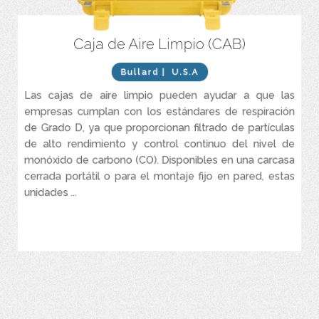
Caja de Aire Limpio (CAB)
El monitor de CO con calibración automática tarda
aproximadamente 90 segundos y no requiere herramientas.
Bullard
| U.S.A
Alarmas sonoras y visuales para CO alto, flujo de aire bajo y
batería baja.
Las cajas de aire limpio pueden ayudar a que las
Alarma remota de alta intensidad de 90 dB con función
empresas cumplan con los estándares de respiración
estroboscópica.
de Grado D, ya que proporcionan filtrado de partículas
Los drenajes automáticos de condensado prolongan la vida útil
de alto rendimiento y control continuo del nivel de
del elemento filtrante.
monóxido de carbono (CO). Disponibles en una carcasa
Los reguladores independientes (opcionales) garantizan que
cerrada portátil o para el montaje fijo en pared, estas
cada trabajador tenga el flujo de aire adecuado.
unidades ...
Los indicadores de cambio de filtro alertan visualmente al
operador para que reemplace el elemento.
VER MÁS