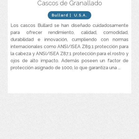
Cascos de Granallado
Excelente protección de la cabeza (norma ANSI/ISEA Z89), cara
(norma ANSI/ISEA Z87+) y sistema de respiración del operario (APF
de 1000)
Bullard
| U.S.A.
Casi medio kilo (1 libra) menos de peso que otros productos
Los cascos Bullard se han diseñado cuidadosamente
similares
para ofrecer rendimiento, calidad, comodidad,
Compatibles con una amplia gama de fuentes de aire
durabilidad e innovación, cumpliendo con normas
Mayor durabilidad, ligeros y cómodos
internacionales como ANSI/ISEA Z89.1 protección para
la cabeza y ANSI/ISEA Z87.1 protección para el rostro y
Diseños estilizado, mayor flujo y refrigeración
ojos de alto impacto. Además poseen un factor de
Una talla para todos, perfectamente ajustables
protección asignado de 1000, lo que garantiza una ...
VER MÁS