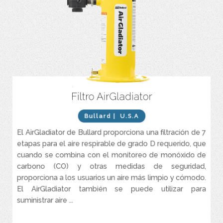
Filtro AirGladiator
Cartucho de filtro desechable de gran tamaño para una vida útil
más prolongada.
Bullard
| U.S.A
Versiones de dos o seis salidas.
El AirGladiator de Bullard proporciona una filtración de 7
Pesa entre 26 y 32 libras (según el modelo).
etapas para el aire respirable de grado D requerido, que
cuando se combina con el monitoreo de monóxido de
carbono (CO) y otras medidas de seguridad,
proporciona a los usuarios un aire más limpio y cómodo.
El AirGladiator también se puede utilizar para
suministrar aire ...