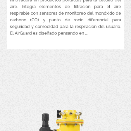
aire. Integra elementos de filtración para el aire
Sensores de CO y punto de rocío diferencial
respirable con sensores de monitoreo del monóxido de
Puerto de calibración de conexión rápida externa
carbono (CO) y punto de rocío diferencial para
Caja Portátil: con pilas, recargable. Estuche robusto Pelican®
seguridad y comodidad para la respiración del usuario.
El AirGuard es diseñado pensando en ...
VER MÁS