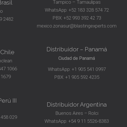
rasil
Tampico – Tamaulipas
WhatsApp:
+52 183 328 574 72
ro
PBX:
+52 993 392 42 73
9 2482
mexico.zonasur@blastingexperts.com
Distribuidor – Panamá
 Chile
Ciudad de Panamá
oclean
847 1066
WhatsApp:
+1 905 541 0997
 1679
PBX:
+1 905 592 4235
erú III
Distribuidor Argentina
Buenos Aires – Rolci
 458 029
WhatsApp:
+54 9 11 5526-8383