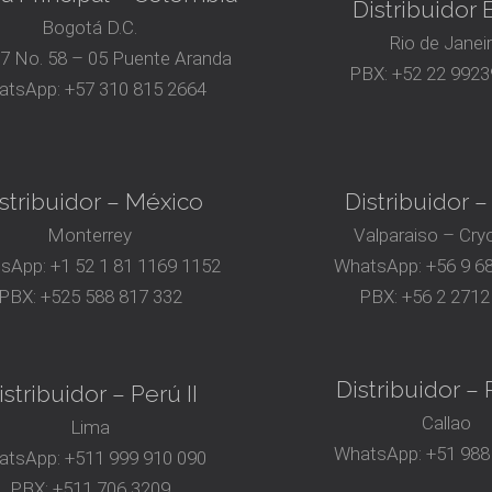
Distribuidor B
Bogotá D.C.
Rio de Janei
17 No. 58 – 05 Puente Aranda
PBX:
+52 22 9923
atsApp:
+57 310 815 2664
stribuidor – México
Distribuidor –
Monterrey
Valparaiso – Cry
sApp:
+1 52 1 81 1169 1152
WhatsApp:
+56 9 6
PBX:
+525 588 817 332
PBX:
+56 2 2712
Distribuidor – P
istribuidor – Perú II
Callao
Lima
WhatsApp:
+51 988
atsApp:
+511 999 910 090
PBX:
+511 706 3209