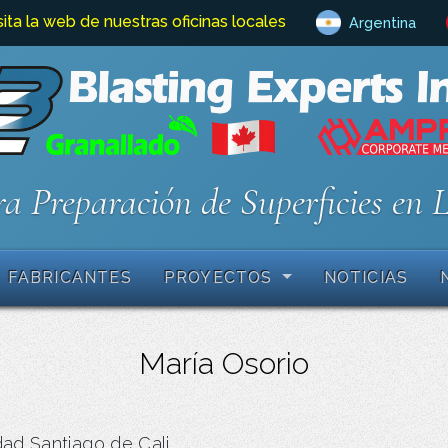
sita la web de nuestras oficinas locales
Argentina
a Preparación de Superficies en 
FABRICANTES
PROYECTOS
NOTICIAS
María Osorio
ad Santiago de Cali