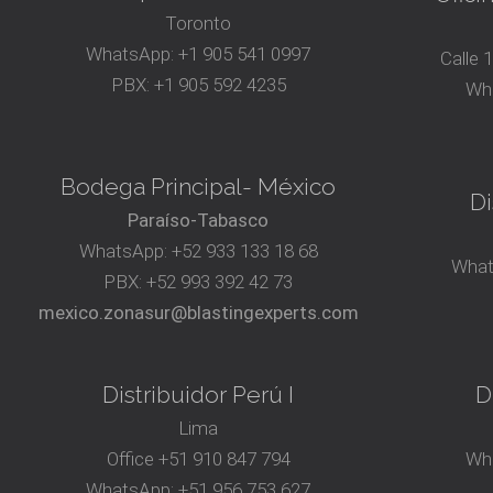
Toronto
WhatsApp:
+1 905 541 0997
Calle 
PBX:
+1 905 592 4235
Wh
Bodega Principal- México
Di
Paraíso-Tabasco
WhatsApp:
+52 933 133 18 68
What
PBX:
+52 993 392 42 73
mexico.zonasur@blastingexperts.com
Distribuidor Perú I
D
Lima
Office
+51 910 847 794‬
Wh
WhatsApp:
+51 956 753 627