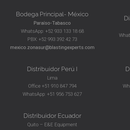
Bodega Principal- México
Di
Paraíso-Tabasco
WhatsApp:
+52 933 133 18 68
What
PBX:
+52 993 392 42 73
mexico.zonasur@blastingexperts.com
Distribuidor Perú I
D
Lima
Office
+51 910 847 794‬
Wh
WhatsApp:
+51 956 753 627
Distribuidor Ecuador
Quito – E&E Equipment