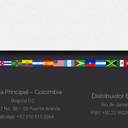
na Principal – Colombia
Distribuidor B
Bogotá D.C.
Rio de Janei
17 No. 58 – 05 Puente Aranda
PBX:
+52 22 9923
atsApp:
+57 310 815 2664