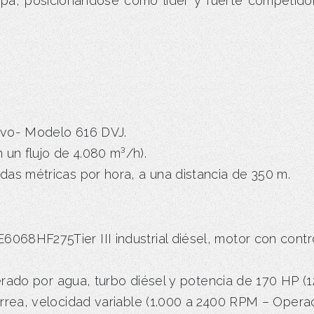
icipa, posicionándose como líder y fuerte competido
ivo- Modelo 616 DVJ.
un flujo de 4.080 m³/h).
das métricas por hora, a una distancia de 350 m.
68HF275Tier III industrial diésel, motor con contr
rigerado por agua, turbo diésel y potencia de 170 HP 
orrea, velocidad variable (1.000 a 2400 RPM – Opera