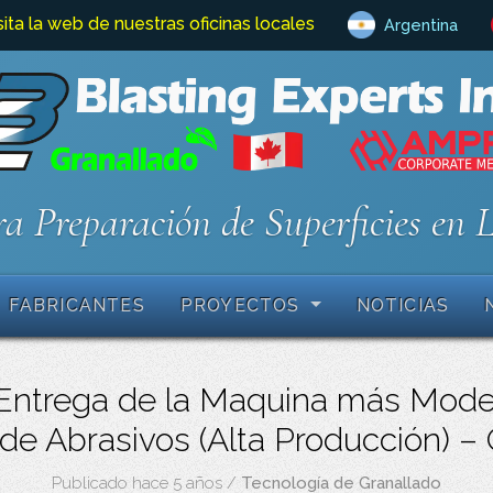
sita la web de nuestras oficinas locales
Argentina
a Preparación de Superficies en 
FABRICANTES
PROYECTOS
NOTICIAS
Entrega de la Maquina más Moder
 de Abrasivos (Alta Producción) –
Publicado hace 5 años
/
Tecnología de Granallado