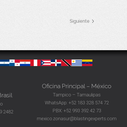
Siguiente
Oficina Principal – México
rasil
Tampico – Tamaulipas
WhatsApp:
+52 183 328 574 72
ro
PBX:
+52 993 392 42 73
9 2482
mexico.zonasur@blastingexperts.com