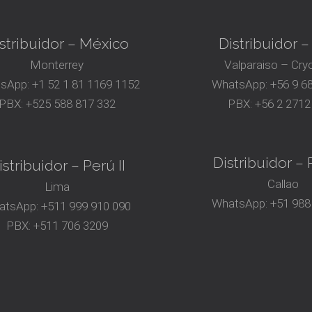
stribuidor – México
Distribuidor –
Monterrey
Valparaiso – Cry
sApp:
+1 52 1 81 1169 1152
WhatsApp:
+56 9 6
PBX:
+525 588 817 332
PBX:
+56 2 2712
Distribuidor – P
istribuidor – Perú II
Callao
Lima
WhatsApp:
+51 988
atsApp:
+511 999 910 090
PBX:
+511 706 3209