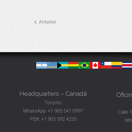
Anterior
Headquarters – Canadá
Ofici
Toronto
WhatsApp:
+1 905 541 0997
Calle 
PBX:
+1 905 592 4235
Wh