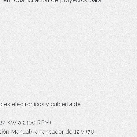
r en toda licitación de proyectos para
oles electrónicos y cubierta de
(127 KW a 2400 RPM).
ción Manual), arrancador de 12 V (70