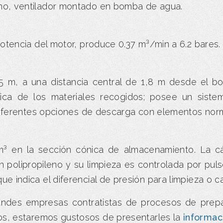
erno, ventilador montado en bomba de agua.
otencia del motor, produce 0.37 m³/min a 6.2 bares.
 m, a una distancia central de 1,8 m desde el bo
lica de los materiales recogidos; posee un sistem
 diferentes opciones de descarga con elementos norm
m³ en la sección cónica de almacenamiento. La cá
 en polipropileno y su limpieza es controlada por pu
indica el diferencial de presión para limpieza o cam
grandes empresas contratistas de procesos de prepa
s, estaremos gustosos de presentarles la
informac