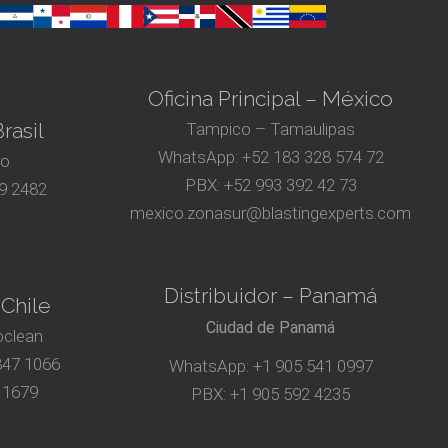
Oficina Principal – México
rasil
Tampico – Tamaulipas
WhatsApp:
+52 183 328 574 72
ro
PBX:
+52 993 392 42 73
9 2482
mexico.zonasur@blastingexperts.com
Distribuidor – Panamá
 Chile
Ciudad de Panamá
oclean
847 1066
WhatsApp:
+1 905 541 0997
 1679
PBX:
+1 905 592 4235