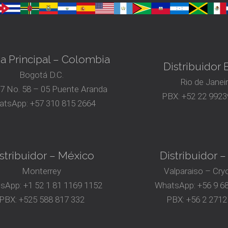
na Principal – Colombia
Distribuidor B
Bogotá D.C.
Rio de Janei
17 No. 58 – 05 Puente Aranda
PBX:
+52 22 9923
atsApp:
+57 310 815 2664
stribuidor – México
Distribuidor –
Monterrey
Valparaiso – Cry
sApp:
+1 52 1 81 1169 1152
WhatsApp:
+56 9 6
PBX:
+525 588 817 332
PBX:
+56 2 2712