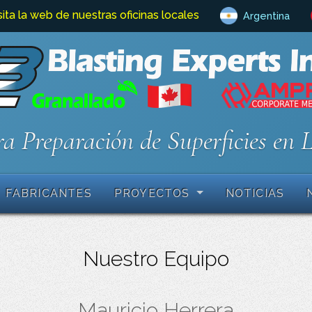
sita la web de nuestras oficinas locales
Argentina
a Preparación de Superficies en 
FABRICANTES
PROYECTOS
NOTICIAS
Nuestro Equipo
Mauricio Herrera