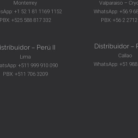
Monterrey
Valparaiso – Cry
sApp:
+1 52 1 81 1169 1152
WhatsApp:
+56 9 6
PBX:
+525 588 817 332
PBX:
+56 2 2712
Distribuidor – P
istribuidor – Perú II
Callao
Lima
WhatsApp:
+51 988
atsApp:
+511 999 910 090
PBX:
+511 706 3209