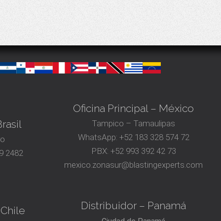
Oficina Principal – México
rasil
Tampico – Tamaulipas
WhatsApp:
+52 183 328 574 72
ro
PBX:
+52 993 392 42 73
9 2482
mexico.zonasur@blastingexperts.com
Distribuidor – Panamá
 Chile