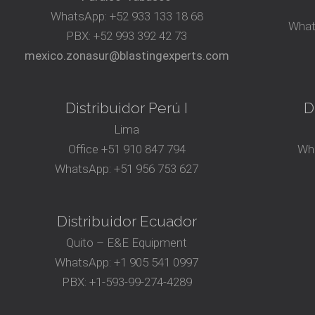
WhatsApp:
+52 933 133 18 68
What
PBX:
+52 993 392 42 73
mexico.zonasur@blastingexperts.com
Distribuidor Perú I
D
Lima
Office
+51 910 847 794‬
Wh
WhatsApp:
+51 956 753 627
Distribuidor Ecuador
Quito – E&E Equipment
WhatsApp:
+1 905 541 0997
PBX:
+1-593-99-274-4289