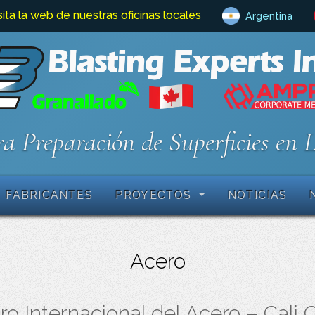
sita la web de nuestras oficinas locales
Argentina
a Preparación de Superficies en 
FABRICANTES
PROYECTOS
NOTICIAS
Acero
o Internacional del Acero – Cali