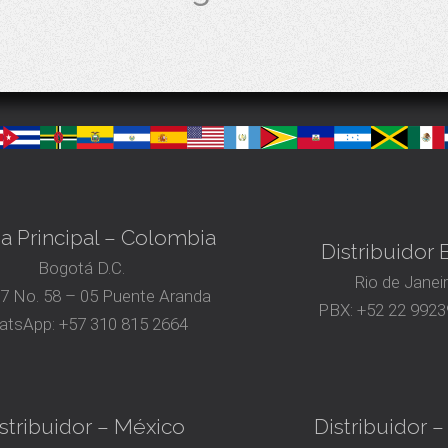
na Principal – Colombia
Distribuidor B
Bogotá D.C.
Rio de Janei
17 No. 58 – 05 Puente Aranda
PBX:
+52 22 9923
atsApp:
+57 310 815 2664
stribuidor – México
Distribuidor –