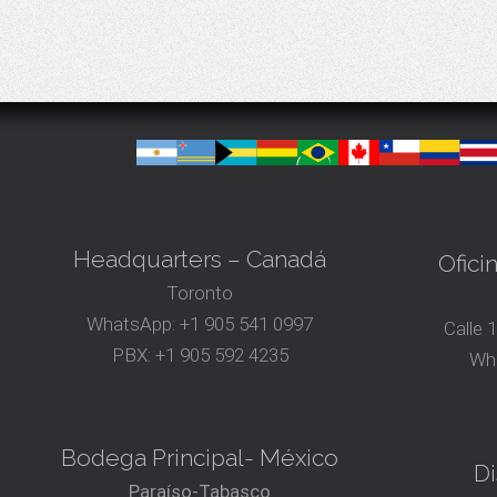
Headquarters – Canadá
Ofici
Toronto
WhatsApp:
+1 905 541 0997
Calle 
PBX:
+1 905 592 4235
Wh
Bodega Principal- México
Di
Paraíso-Tabasco