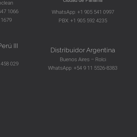
Ciudad de Panamá
oclean
847 1066
WhatsApp:
+1 905 541 0997
 1679
PBX:
+1 905 592 4235
erú III
Distribuidor Argentina
Buenos Aires – Rolci
 458 029
WhatsApp:
+54 9 11 5526-8383