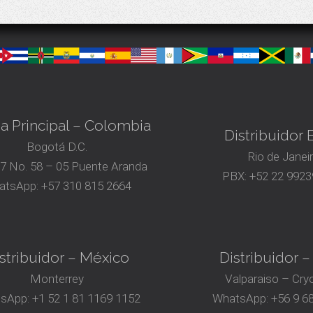
na Principal – Colombia
Distribuidor B
Bogotá D.C.
Rio de Janei
17 No. 58 – 05 Puente Aranda
PBX:
+52 22 9923
atsApp:
+57 310 815 2664
stribuidor – México
Distribuidor –
Monterrey
Valparaiso – Cry
sApp:
+1 52 1 81 1169 1152
WhatsApp:
+56 9 6