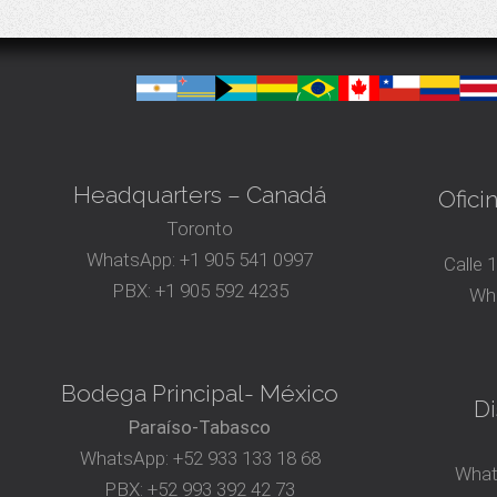
Headquarters – Canadá
Ofici
Toronto
WhatsApp:
+1 905 541 0997
Calle 
PBX:
+1 905 592 4235
Wh
Bodega Principal- México
Di
Paraíso-Tabasco
WhatsApp:
+52 933 133 18 68
What
PBX:
+52 993 392 42 73