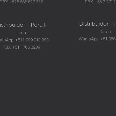
PBX:
+525 588 817 332
PBX:
+56 2 2712
Distribuidor – P
istribuidor – Perú II
Callao
Lima
WhatsApp:
+51 988
atsApp:
+511 999 910 090
PBX:
+511 706 3209