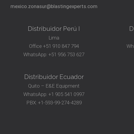
mexico.zonasur@blastingexperts.com
Distribuidor Perú I
D
Lima
Office
+51 910 847 794‬
Wh
WhatsApp:
+51 956 753 627
Distribuidor Ecuador
Quito – E&E Equipment
WhatsApp:
+1 905 541 0997
PBX:
+1-593-99-274-4289