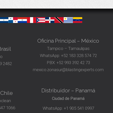
Oficina Principal – México
rasil
Tampico – Tamaulipas
WhatsApp:
+52 183 328 574 72
ro
PBX:
+52 993 392 42 73
9 2482
mexico.zonasur@blastingexperts.com
Distribuidor – Panamá
 Chile
Ciudad de Panamá
oclean
847 1066
WhatsApp:
+1 905 541 0997