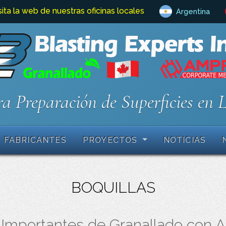
sita la web de nuestras oficinas locales
Argentina
a Preparación de Superficies en 
FABRICANTES
PROYECTOS
NOTICIAS
BOQUILLAS
Importantes de Granallado con Ai