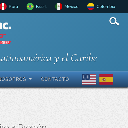
Perú
Brasil
México
Colombia
Latinoamérica y el Caribe
NOSOTROS
CONTACTO
re a Presión