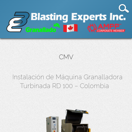
CMV
Instalación de Máquina Granalladora
Turbinada RD 100 – Colombia