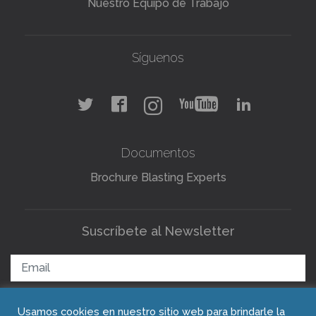
Nuestro Equipo de Trabajo
Síguenos
Documentos
Brochure Blasting Experts
Suscríbete al Newsletter
Usamos cookies en nuestro sitio web para brindarle la
ENVIAR