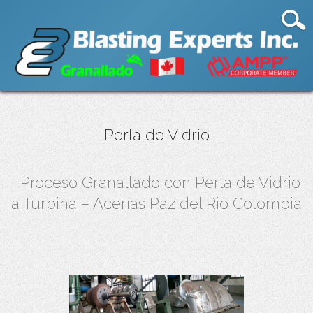
Perla de Vidrio
Proceso Granallado con Perla de Vidrio
a Turbina – Acerías Paz del Rio Colombia