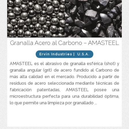
Granalla Acero al Carbono – AMASTEEL
Durabilidad que garantiza múltiples ciclos de reciclaje.
Diseñados para diferentes grados de limpieza por impacto.
Ervin Industries
| U.S.A.
No produce sílice libre ni peligros respiratorios y ambientales
AMASTEEL es el abrasivo de granalla esférica (shot) y
asociados, cualquier polvo metálico creado durante el uso es
insignificante, lo que permite un entorno de granallado
granalla angular (grit) de acero fundido al Carbono de
prácticamente libre de polvo.
más alta calidad en el mercado. Producido a partir de
Es adecuado para reemplazar muchos otros abrasivos no
residuos de acero seleccionada mediante técnicas de
metálicos con su vida y rendimiento superiores, siendo un
fabricación patentadas, AMASTEEL posee una
beneficio económico por su relación de valor y desempeño.
microestructura perfecta para una durabilidad óptima,
lo que permite una limpieza por granallado ...
VER MÁS