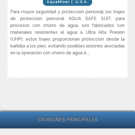
AquaMiser
| U.S.A.
Diseñado para mantener la calidad y el color en condiciones
severas, las capas interiores de fibra de Kevlar y las capas
Para mayor seguridad y protección personal, los trajes
exteriores de tejido impermeable proporcionan una combinación
de protección personal AQUA SAFE SUIT, para
de resistencia a la fricción, alta resistencia, flexibilidad, dureza y
estabilidad térmica, las franjas de cinta reflectante proporcionan
procesos con chorro de agua, son fabricados con
una gran visibilidad.
materiales resistentes al agua a Ultra Alta Presión
Disponible en una variedad de tamaños estándar y
(UHP), estos trajes proporcionan protección desde la
personalizados para mayor comodidad y movilidad, cierres de
barbilla a los pies, evitando posibles lesiones asociadas
velcro y correas ajustables para un ajuste versátil,� ...
en la operación con chorro de agua a ...
VER MÁS
DIVISIONES PRINCIPALES