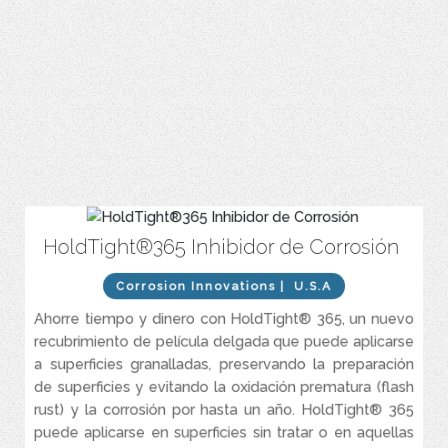
HoldTight®365 Inhibidor de Corrosión
Previene la oxidación instantánea y corrosión hasta por un año.
Película fina fácil de aplicar y retirar.
Corrosion Innovations
| U.S.A
Prolonga la vida útil de la pintura y los recubrimientos.
Ahorre tiempo y dinero con HoldTight® 365, un nuevo
Excelente protección contra la sal y la humedad.
recubrimiento de película delgada que puede aplicarse
Diseñado para el almacenamiento y transporte de metales.
a superficies granalladas, preservando la preparación
de superficies y evitando la oxidación prematura (flash
rust) y la corrosión por hasta un año. HoldTight® 365
puede aplicarse en superficies sin tratar o en aquellas