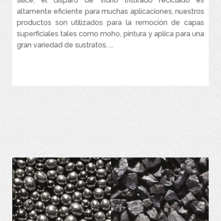
sílice, el disparo de vidrio triturado reciclado es
Las materias primas abrasivas Black Beauty® se obtienen de
fuentes rigurosamente evaluadas y aprobadas por el Centro de
altamente eficiente para muchas aplicaciones, nuestros
Tecnología de Harsco, regidas a las normas ambientales,
productos son utilizados para la remoción de capas
incluyendo las especificaciones de abrasivos más exigentes del
superficiales tales como moho, pintura y aplica para una
mercado.
gran variedad de sustratos, ...
VER MÁS