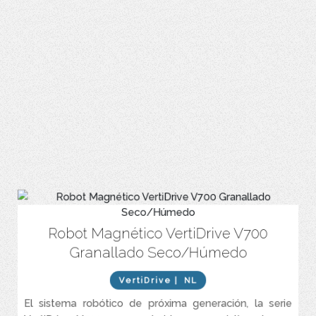
Robot Magnético VertiDrive V700
Proporciona una calidad de granallado constante ajustando la
velocidad del equipo a las necesidades específicas de la
Granallado Seco/Húmedo
superficie.
El funcionamiento por control remoto aleja al operador del
VertiDrive
| NL
peligro.
El sistema robótico de próxima generación, la serie
Limpia superficies horizontales y verticales con facilidad.