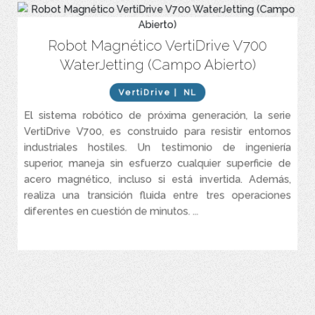
Robot Magnético VertiDrive V700
Proporciona una calidad de granallado constante ajustando la
velocidad del equipo a las necesidades específicas de la
WaterJetting (Campo Abierto)
superficie.
El funcionamiento por control remoto aleja al operador del
VertiDrive
| NL
peligro.
El sistema robótico de próxima generación, la serie
Limpia superficies horizontales y verticales con facilidad.
VertiDrive V700, es construido para resistir entornos
Admite hasta 3 boquillas simultáneamente y cada boquilla es
industriales hostiles. Un testimonio de ingeniería
hasta un 30% más rápida que el mejor granallado manual.
superior, maneja sin esfuerzo cualquier superficie de
Este equipo multifuncional permite instalar hasta 3 boquillas
acero magnético, incluso si está invertida. Además,
intercambiables para granallado seco (eliminación de capas
realiza una transición fluida entre tres operaciones
gruesas), granallado húmedo (acabado fino) y waterjetting
(hidrolavadora) (limpieza profun ...
diferentes en cuestión de minutos. ...
VER MÁS