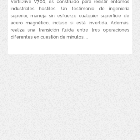
VertiDrive V700, es construido para resistir entornos
Admite hasta 3 boquillas simultáneamente y cada boquilla es
industriales hostiles. Un testimonio de ingeniería
hasta un 30% más rápida que el mejor granallado manual.
superior, maneja sin esfuerzo cualquier superficie de
Este equipo multifuncional permite instalar hasta 3 boquillas
acero magnético, incluso si está invertida. Además,
intercambiables para granallado seco (eliminación de capas
realiza una transición fluida entre tres operaciones
gruesas), granallado húmedo (acabado fino) y waterjetting
(hidrolavadora) (limpieza profun ...
diferentes en cuestión de minutos. ...
VER MÁS