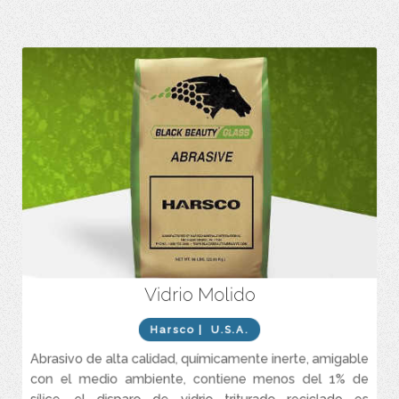
Vidrio Molido
El abrasivo Black Beauty vidrio Molido es de alta calidad,
químicamente inerte y contiene menos del 1% de sílice libre.
Harsco
| U.S.A.
Producido 100% de vidrio reciclado, amigable con el medio
ambiente.
Abrasivo de alta calidad, químicamente inerte, amigable
Produce superficie metal blanco.
con el medio ambiente, contiene menos del 1% de