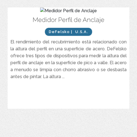
Medidor Perfil de Anclaje
PosiTector SPG – Medidor de perfil de anclaje en la superficie
para acero granallado, recubrimientos texturizados y perfil en
concreto. Utiliza un micrómetro de profundidad digital para medir
DeFelsko
| U.S.A.
y registrar las medidas de perfil entre pico y valle en preparación
para la aplicación de recubrimientos.
El rendimiento del recubrimiento está relacionado con
la altura del perfil en una superficie de acero. DeFelsko
PosiTector RTR H – Medidor de perfil de anclaje en la superficie
electrónico. Los micrómetros de resorte digitales miden y
ofrece tres tipos de dispositivos para medir la altura del
registran los parámetros del perfil de la superficie utilizando la
perfil de anclaje en la superficie de pico a valle. El acero
cinta de réplica Testex Press-O-Film™, lo que produce una
a menudo se limpia con chorro abrasivo o se desbasta
medición de altura de pico a valle más precisa.
antes de pintar. La altura ...
Po ...
VER MÁS