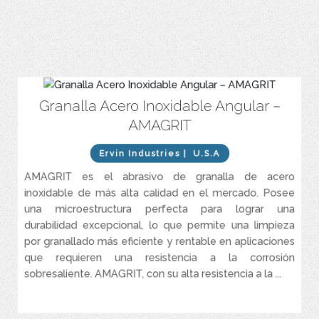
Granalla Acero Inoxidable Angular –
La composición química de AMAGRIT reduce el riesgo de
corrosión provocada por el polvo abrasivo residual que
AMAGRIT
permanece en la superficie que se está limpiando.
La durabilidad superior de AMAGRIT minimiza el ambiente
Ervin Industries
| U.S.A
polvoriento causado por la rápida degradación de los abrasivos
minerales.
AMAGRIT es el abrasivo de granalla de acero
inoxidable de más alta calidad en el mercado. Posee
El uso de AMAGRIT reduce drásticamente el consumo de
abrasivo y los costos de eliminación de desechos.
una microestructura perfecta para lograr una
durabilidad excepcional, lo que permite una limpieza
AMAGRIT se fabrica para lograr una dureza superior y una
microestructura precisa, lo que proporciona la máxima durabilidad
por granallado más eficiente y rentable en aplicaciones
y transferencia de energía de impacto.
que requieren una resistencia a la corrosión
sobresaliente. AMAGRIT, con su alta resistencia a la ...
VER MÁS