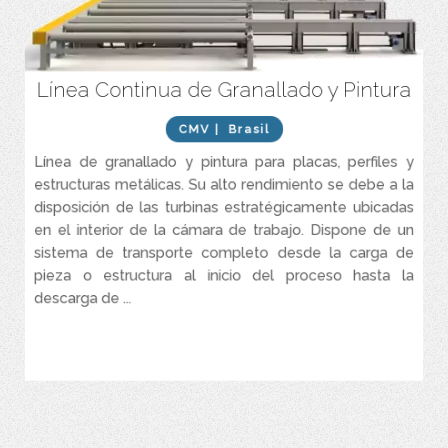
Línea Continua de Granallado y Pintura
Gran eficiencia energética
La mejor relación costo/beneficio del mercado
CMV
| Brasil
Cumple con volúmenes de producción pequeños y grandes
Línea de granallado y pintura para placas, perfiles y
Producción en serie de granallado y pintura
estructuras metálicas. Su alto rendimiento se debe a la
Horno de precalentamiento
disposición de las turbinas estratégicamente ubicadas
en el interior de la cámara de trabajo. Dispone de un
Máquina granalladora automática turbinada
sistema de transporte completo desde la carga de
Cabina de pintura automática
pieza o estructura al inicio del proceso hasta la
Horno de secado
descarga de ...
Sistemas de transporte de entrada y salida
VER MÁS