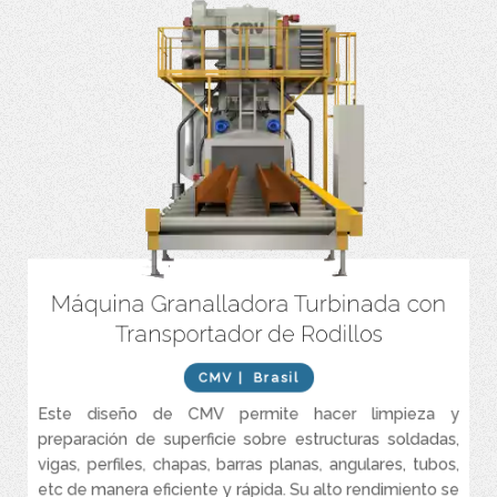
Máquina Granalladora Turbinada con
Alta productividad (mayor eficiencia energética que equipos
similares) debido a las turbinas de alto desempeño.
Transportador de Rodillos
Purificador de abrasivo extremadamente eficiente, reduciendo el
consumo de abrasivo y el desgaste del equipo.
CMV
| Brasil
Menor costo operacional (Mínimo gasto de mantenimiento).
Este diseño de CMV permite hacer limpieza y
Exclusivo sistema de extracción con menor costo operacional.
preparación de superficie sobre estructuras soldadas,
vigas, perfiles, chapas, barras planas, angulares, tubos,
etc de manera eficiente y rápida. Su alto rendimiento se