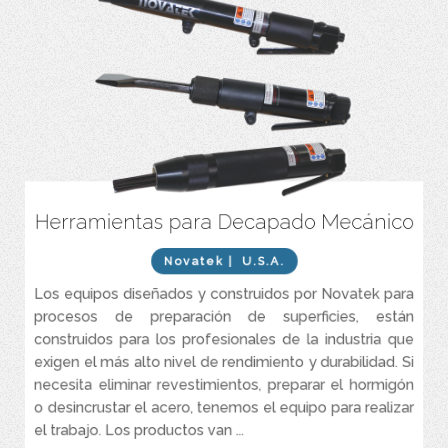
Herramientas para Decapado Mecánico
Pequeños y compactos
Máximo rendimiento
Novatek
| U.S.A.
Alta durabilidad
Los equipos diseñados y construidos por Novatek para
Bajo consumo de aire
procesos de preparación de superficies, están
Escariadores con punta tipo cincel o aguja
construidos para los profesionales de la industria que
exigen el más alto nivel de rendimiento y durabilidad. Si
necesita eliminar revestimientos, preparar el hormigón
o desincrustar el acero, tenemos el equipo para realizar
el trabajo. Los productos van ...