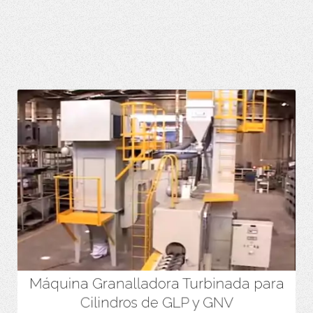
Máquina Granalladora Turbinada para
Alta productividad (mayor eficiencia energética que otros
equipos similares) debido al diseño exclusivo de las turbinas.
Cilindros de GLP y GNV