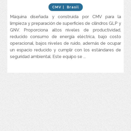
Menor costo de operación (gasto de mantenimiento) debido al
uso de acero manganeso en la construcción de la cabina de
CMV
| Brasil
granallado y en instrumentos de las turbinas.
Máquina diseñada y construida por CMV para la
limpieza y preparación de superficies de cilindros GLP y
GNV. Proporciona altos niveles de productividad,
reducido consumo de energía eléctrica, bajo costo
operacional, bajos niveles de ruido, además de ocupar
un espacio reducido y cumplir con los estándares de
seguridad ambiental. Este equipo se ...
VER MÁS