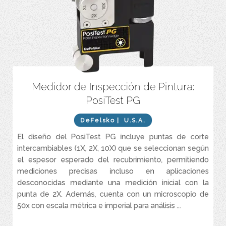
Medidor de Inspección de Pintura:
Carcasa duradera de aluminio anodizado con porta-puntas de
corte giratorio que aloja hasta cuatro puntas.
PosiTest PG
Microscopio potente de 50x con óptica de precisión y escala
giratoria en unidades imperiales y métricas.
DeFelsko
| U.S.A.
Certificado de Calibración con trazabilidad al NIST incluido.
El diseño del PosiTest PG incluye puntas de corte
Cumple con las normas ISO 2808/19399, ASTM D4138, JIS K 5600-
intercambiables (1X, 2X, 10X) que se seleccionan según
1-7 y NF T30-123 .
el espesor esperado del recubrimiento, permitiendo
mediciones precisas incluso en aplicaciones
desconocidas mediante una medición inicial con la
punta de 2X. Además, cuenta con un microscopio de
50x con escala métrica e imperial para análisis ...