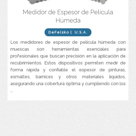
Medidor de Espesor de Película
de recubrimientos líquidos (pinturas,
Medición rápida y precisa
esmaltes, etc.) mediante muescas calibradas.
Húmeda
Modelos en acero inoxidable (alta
Materiales duraderos:
resistencia) o aluminio (económico y ligero).
DeFelsko
| U.S.A.
Opciones en micrómetros (μm) y
Unidades de medición dobles:
Los medidores de espesor de película húmeda con
milésimas de pulgada (mils) según el modelo.
muescas son herramientas esenciales para
Disponibles en galgas de 8, 6 o 4 caras.
Diseño versátil:
profesionales que buscan precisión en la aplicación de
recubrimientos. Estos dispositivos permiten medir de
forma rápida y confiable el espesor de pinturas,
esmaltes, barnices y otros materiales líquidos,
asegurando una cobertura óptima y cumpliendo con los
...
VER MÁS