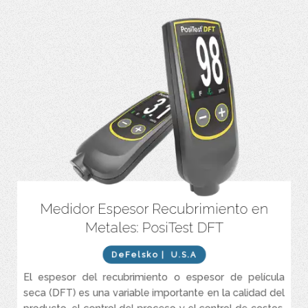
Medidor Espesor Recubrimiento en
Mediciones rápidas y repetibles: más de 60 lecturas por minuto
Metales: PosiTest DFT
Listo para medir: no se requieren ajustes para la mayoría de las
aplicaciones
DeFelsko
| U.S.A
Promedio en pantalla para hasta 99 lecturas
El espesor del recubrimiento o espesor de película
Sonda fuerte y resistente al desgaste con punta de rubí
seca (DFT) es una variable importante en la calidad del