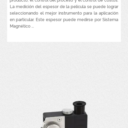
producto, el control del proceso y el control de costos.
Brillo de pantalla ajustable para una visibilidad óptima en todos
los entornos
La medición del espesor de la película se puede lograr
seleccionando el mejor instrumento para la aplicación
Pantalla giratoria automática con bloqueo de rotación
en particular. Este espesor puede medirse por Sistema
Menú sencillo basado en iconos
Magnético ...
VER MÁS