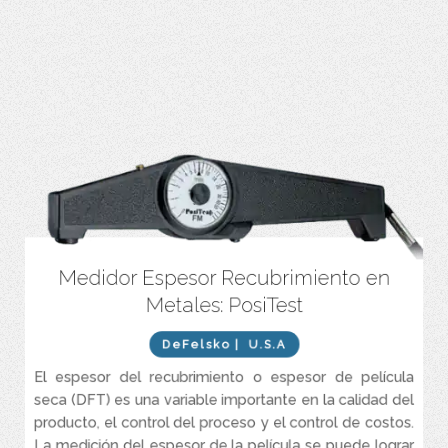
Medidor Espesor Recubrimiento en
Sonda de carburo altamente resistente al desgaste para una vida
más larga y precisión continua
Metales: PosiTest
Carcasa extra resistente, no afectada por golpes mecánicos,
agua, ácido o disolventes
DeFelsko
| U.S.A
Diseño general único, totalmente compatible, sin tendencias de
El espesor del recubrimiento o espesor de película
giro durante la medición
seca (DFT) es una variable importante en la calidad del
Indicadores visuales y audibles para designar cuándo se
producto, el control del proceso y el control de costos.
establece la lectura del espesor
La medición del espesor de la película se puede lograr