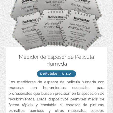
Medidor de Espesor de Película
de recubrimientos líquidos (pinturas,
Medición rápida y precisa
esmaltes, etc.) mediante muescas calibradas.
Húmeda
Modelos en acero inoxidable (alta
Materiales duraderos:
resistencia) o aluminio (económico y ligero).
DeFelsko
| U.S.A.
Opciones en micrómetros (μm) y
Unidades de medición dobles:
Los medidores de espesor de película húmeda con
milésimas de pulgada (mils) según el modelo.
muescas son herramientas esenciales para
Disponibles en galgas de 8, 6 o 4 caras.
Diseño versátil:
profesionales que buscan precisión en la aplicación de
recubrimientos. Estos dispositivos permiten medir de
forma rápida y confiable el espesor de pinturas,
esmaltes, barnices y otros materiales líquidos,