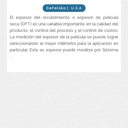
Fácil de usar
DeFelsko
| U.S.A
Ligero-fácil de transportar, como un bolígrafo
El espesor del recubrimiento o espesor de película
Resistente-no le afectan los golpes mecánicos, el ácido, el
aceite, el agua ni el polvo
seca (DFT) es una variable importante en la calidad del
producto, el control del proceso y el control de costos.
No requiere ajuste por parte del usuario
La medición del espesor de la película se puede lograr
Punta de sonda muy resistente al desgaste para una larga vida
seleccionando el mejor milímetro para la aplicación en
útil y una precisión continua
particular. Este es espesor puede medirse por Sistema
...
VER MÁS