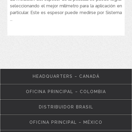
Las ranuras en “V” en la carcasa de la sonda y la base del
seleccionando el mejor milímetro para la aplicación en
medidor permiten un posicionamiento correcto en objetos
particular. Este es espesor puede medirse por Sistema
cilíndricos
...
VER MÁS
HEADQUARTERS – CANADÁ
OFICINA PRINCIPAL – COLOMBIA
DISTRIBUIDOR BRASIL
OFICINA PRINCIPAL – MÉXICO