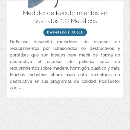
Medidor de Recubrimientos en
PosiTector 200 – Medidores de espesor de recubrimiento para
sustratos no metálicos
Sustratos NO Metálicos
Los modelos PosiTector 200 con cuerpo Avanzado a menudo
pueden detectar la interfaz entre capas de recubrimientos
DeFelsko
| U.S.A
diferentes o idénticos, siempre que se permita que la capa inicial
se cure por completo antes de la aplicación de la capa siguiente
DeFelsko desarolló medidores de espesor de
recubrimientos por ultrasonidos no destructivos y
Cumple con normatividad ASTM D6132 e ISO 2808
portátiles que son ideales para medir de forma no
destructiva el espesor de película seca de
recubrimientos sobre madera, hormigón, plástico y más.
Muchas industrias ahora usan esta tecnología no
destructiva en sus programas de calidad. PosiTector
200 – ...
VER MÁS