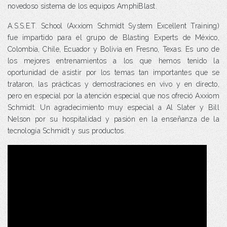
novedoso sistema de los equipos AmphiBlast.
A.S.S.E.T. School (Axxiom Schmidt System Excellent Training)
fue impartido para el grupo de Blasting Experts de México,
Colombia, Chile, Ecuador y Bolivia en Fresno, Texas. Es uno de
los mejores entrenamientos a los que hemos tenido la
oportunidad de asistir por los temas tan importantes que se
trataron, las prácticas y demostraciones en vivo y en directo,
pero en especial por la atención especial que nos ofreció Axxiom
Schmidt. Un agradecimiento muy especial a Al Slater y Bill
Nelson por su hospitalidad y pasión en la enseñanza de la
tecnología Schmidt y sus productos.