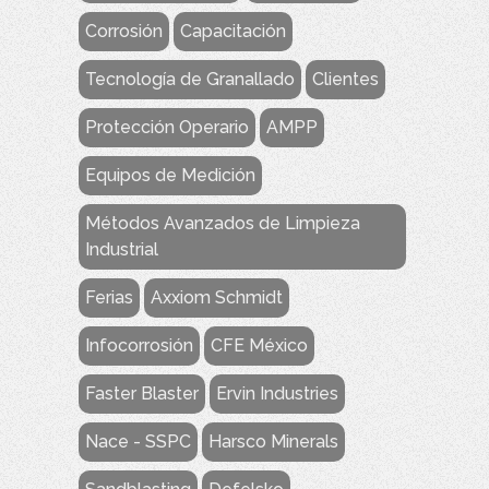
Corrosión
Capacitación
Tecnología de Granallado
Clientes
Protección Operario
AMPP
Equipos de Medición
Métodos Avanzados de Limpieza
Industrial
Ferias
Axxiom Schmidt
Infocorrosión
CFE México
Faster Blaster
Ervin Industries
Nace - SSPC
Harsco Minerals