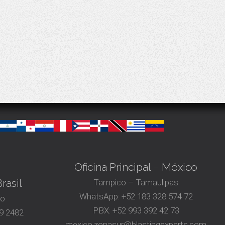
Oficina Principal – México
rasil
Tampico – Tamaulipas
WhatsApp:
+52 183 328 574 72
ro
PBX:
+52 993 392 42 73
9 2482
mexico.zonasur@blastingexperts.com