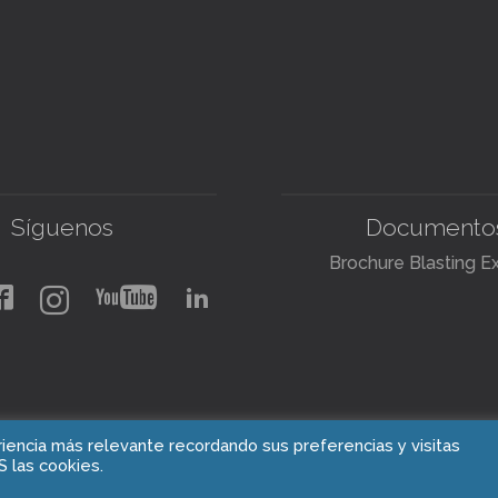
Síguenos
Documento
Brochure Blasting E
iencia más relevante recordando sus preferencias y visitas
Copyright © 2021 Blasting Experts
S las cookies.
PBX: +1 905 592 4235
ingenieria@blastingexpert