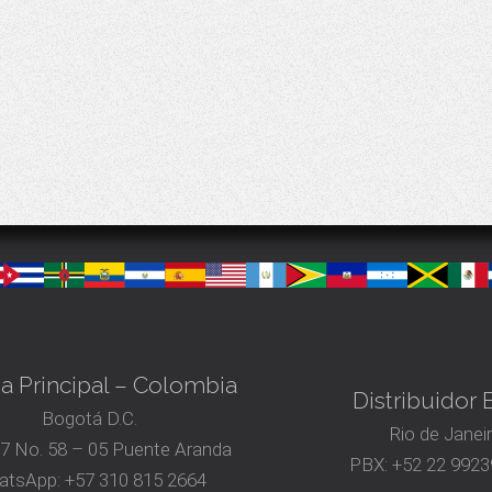
na Principal – Colombia
Distribuidor B
Bogotá D.C.
Rio de Janei
17 No. 58 – 05 Puente Aranda
PBX:
+52 22 9923
atsApp:
+57 310 815 2664