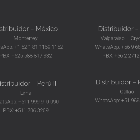
stribuidor – México
Distribuidor –
Monterrey
Valparaiso – Cry
sApp:
+1 52 1 81 1169 1152
WhatsApp:
+56 9 6
PBX:
+525 588 817 332
PBX:
+56 2 2712
Distribuidor – P
istribuidor – Perú II
Callao
Lima
WhatsApp:
+51 988
atsApp:
+511 999 910 090
PBX:
+511 706 3209