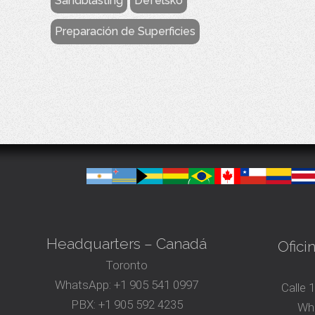
Sandblasting
Defelsko
Preparación de Superficies
Headquarters – Canadá
Ofici
Toronto
WhatsApp:
+1 905 541 0997
Calle 
PBX:
+1 905 592 4235
Wh