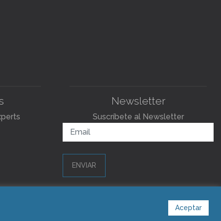
s
Newsletter
xperts
Suscríbete al Newsletter
ENVIAR
Aceptar
s.com
ventas@blastingexperts.com