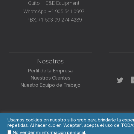
Quito – E&E Equipment
WhatsApp:
+1 905 541 0997
PBX:
+1-593-99-274-4289
Nosotros
Perfil de la Empresa
Nuestros Clientes
Nuestro Equipo de Trabajo
Usamos cookies en nuestro sitio web para brindarle la exper
repetidas. Al hacer clic en "Aceptar", acepta el uso de TODA
.
No vender mi información personal
Blasting Experts Inc.
Tel: +1 905 541 0997