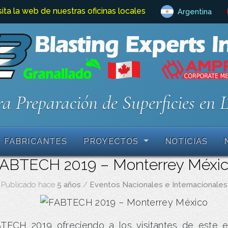
sita la web de nuestras oficinas locales
Argentina
a Preparación de Superficies en 
FABRICANTES
PROYECTOS
NOTICIAS
ABTECH 2019 – Monterrey Méxi
Publicado hace
5 años
/
Eventos Nacionales e Internacionales
BTECH 2019 ofreciendo a los visitantes de este 