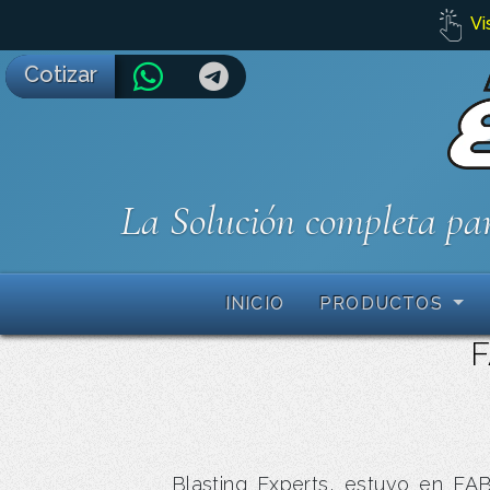
Vi
Cotizar
La Solución completa par
INICIO
PRODUCTOS
F
Blasting Experts, estuvo en FA