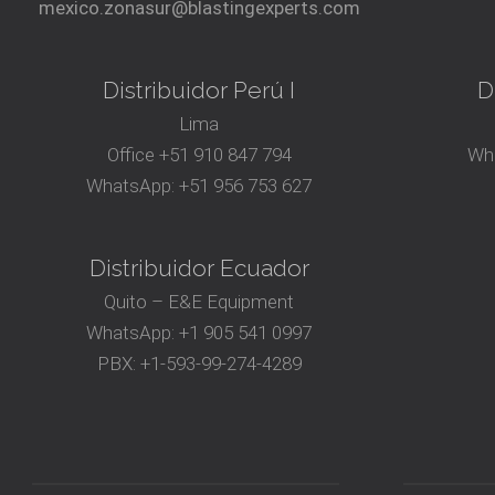
mexico.zonasur@blastingexperts.com
Distribuidor Perú I
D
Lima
Office
+51 910 847 794‬
Wh
WhatsApp:
+51 956 753 627
Distribuidor Ecuador
Quito – E&E Equipment
WhatsApp:
+1 905 541 0997
PBX:
+1-593-99-274-4289