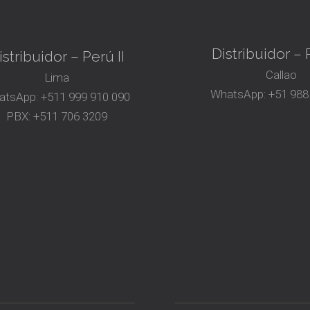
Distribuidor – P
istribuidor – Perú II
Callao
Lima
WhatsApp:
+51 988
atsApp:
+511 999 910 090
PBX:
+511 706 3209