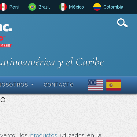
Perú
Brasil
México
Colombia
Latinoamérica y el Caribe
NOSOTROS
CONTACTO
co
evento, los
productos
utilizados en la