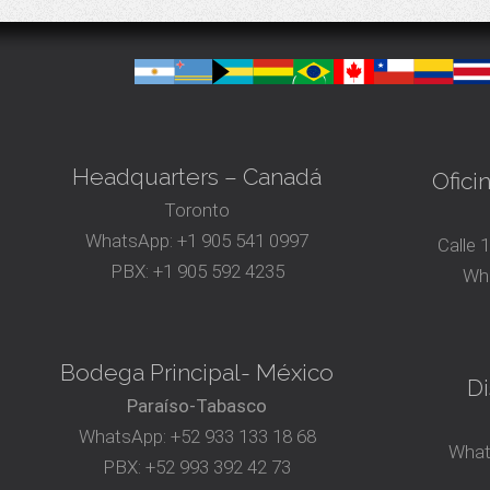
Headquarters – Canadá
Ofici
Toronto
WhatsApp:
+1 905 541 0997
Calle 
PBX:
+1 905 592 4235
Wh
Bodega Principal- México
Di
Paraíso-Tabasco
WhatsApp:
+52 933 133 18 68
What
PBX:
+52 993 392 42 73