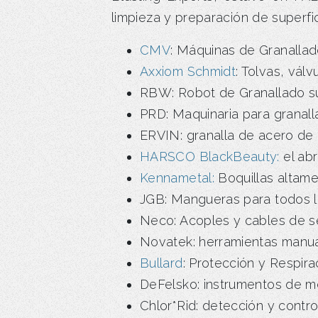
limpieza y preparación de superfi
CMV
: Máquinas de Granallad
Axxiom Schmidt
: Tolvas, vál
RBW: Robot de Granallado sup
PRD: Maquinaria para granalla
ERVIN: granalla de acero de 
HARSCO BlackBeauty:
el abr
Kennametal:
Boquillas altame
JGB: Mangueras para todos l
Neco: Acoples y cables de s
Novatek: herramientas manu
Bullard
: Protección y Respira
DeFelsko: instrumentos de m
Chlor*Rid: detección y contro