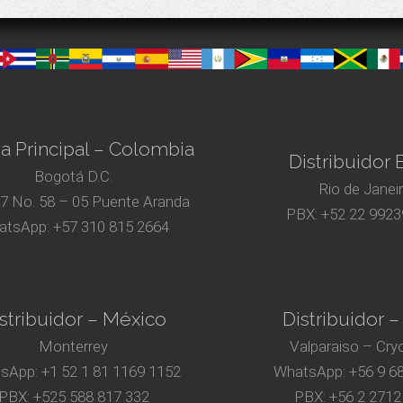
na Principal – Colombia
Distribuidor B
Bogotá D.C.
Rio de Janei
17 No. 58 – 05 Puente Aranda
PBX:
+52 22 9923
atsApp:
+57 310 815 2664
stribuidor – México
Distribuidor –
Monterrey
Valparaiso – Cry
sApp:
+1 52 1 81 1169 1152
WhatsApp:
+56 9 6
PBX:
+525 588 817 332
PBX:
+56 2 2712