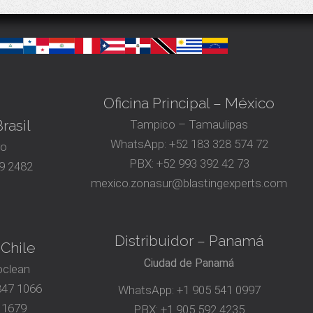
Oficina Principal – México
rasil
Tampico – Tamaulipas
WhatsApp:
+52 183 328 574 72
ro
PBX:
+52 993 392 42 73
9 2482
mexico.zonasur@blastingexperts.com
Distribuidor – Panamá
 Chile
Ciudad de Panamá
oclean
847 1066
WhatsApp:
+1 905 541 0997
 1679
PBX:
+1 905 592 4235