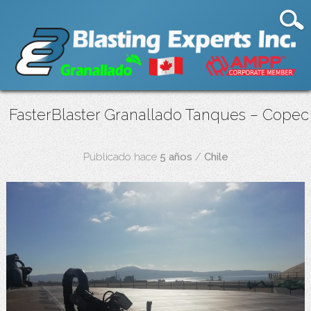
FasterBlaster Granallado Tanques – Copec
Publicado hace
5 años
/
Chile