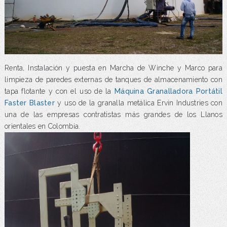
Renta, Instalación y puesta en Marcha de Winche y Marco para
limpieza de paredes externas de tanques de almacenamiento con
tapa flotante y con el uso de la
Máquina Granalladora Portátil
Faster Blaster
y uso de la granalla metálica Ervin Industries con
una de las empresas contratistas más grandes de los Llanos
orientales en Colombia.