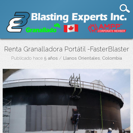
Renta Granalladora Portátil -FasterBlaster
Publicado hace
5 años
/
Llanos Orientales
,
Colombia