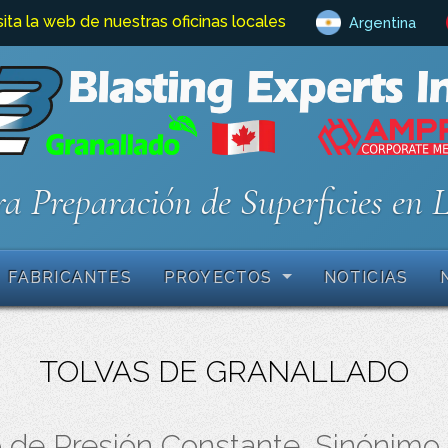
sita la web de nuestras oficinas locales
Argentina
a Preparación de Superficies en 
FABRICANTES
PROYECTOS
NOTICIAS
TOLVAS DE GRANALLADO
de Presión Constante, Sinónimo de