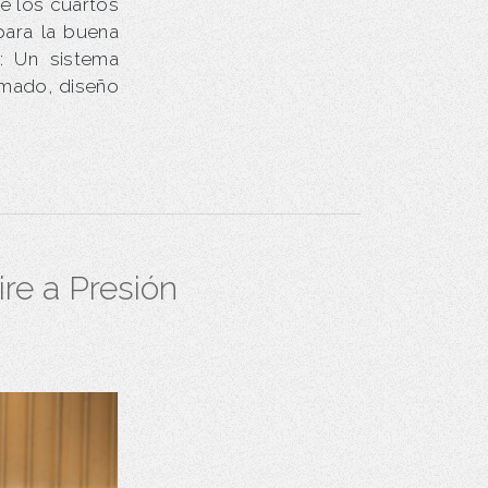
e los cuartos
para la buena
e: Un sistema
rmado, diseño
re a Presión