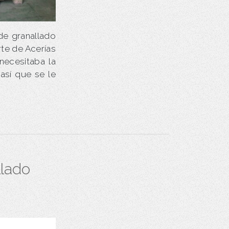
de granallado
rte de Acerías
necesitaba la
así que se le
llado