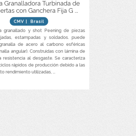
urbinas de alto rendimiento “superwheel” que
 Granalladora Turbinada de
chorro de abrasivo uniforme, en menos tiempo
rtas con Ganchera Fija G ...
te 50%) que las turbinas convencionales con la
misma potencia.
CMV
| Brasil
ipo laberinto y ninguna abertura en el techo lo
ra granallado y shot Peening de piezas
que evita la fuga de abrasivo.
orjadas, estampadas y soldados. puede
ecuperación de abrasivo elimina la necesidad de
granalla de acero al carbono esféricas
cimientos.
nalla angular). Construidas con lámina de
scape de alta eficiencia y de menor costo
a resistencia al desgaste. Se caracteriza
operacional.
ciclos rápidos de producción debido a las
tativos localizados en cada puerta agilizan el
to rendimiento utilizadas, ...
ieza y preparación de una superficie y disminuyen
esfuerzo al operador.
VER MÁS