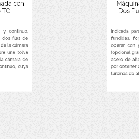
uo y automático.
Equipado con t
nada con
Máquina
garantizan un 
o TC
Dos Pue
con control de
(aproximadamen
velocidad.
undición y forja.
Posee puertas t
 y continuo,
Indicada pa
individuales de
 dos filas de
fundidas, f
hasta 300 kg.
El sistema de r
r de la cámara
operar con 
 30 toneladas/h.
bre una tolva
(opcional gra
Sistema de e
 75 HP cada una.
e la cámara de
acero de alt
de las piezas a
ontinuo, cuya
por obtener 
Los ganchos ro
olvas vibratorias.
turbinas de al
proceso de limp