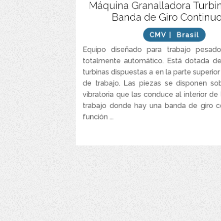
Funcionamiento contin
Máquina Granalladora Turbi
Banda de Giro Continu
Transportador de alta resistencia diseñado 
CMV
| Brasil
Construcción robusta para aplicaciones de f
Equipo diseñado para trabajo pesado
Maneja piezas fundidas y forjadas con pesos 
totalmente automático. Está dotada de
turbinas dispuestas a en la parte superio
Capacidad de producción de 8 a
de trabajo. Las piezas se disponen so
Equipado con dos a nueve turbinas de 45 a
vibratoria que las conduce al interior d
Sistema automático de alimentación y descarga 
trabajo donde hay una banda de giro c
través de t
función ...
VER MÁS