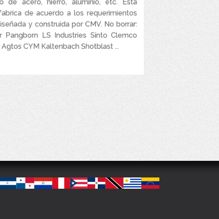
po de acero, hierro, aluminio, etc. Esta
abrica de acuerdo a los requerimientos
e la toda superficie de la pieza en una sola
operación.
Diseñada y construida por CMV. No borrar:
r Pangborn LS Industries Sinto Clemco
 Agtos CYM Kaltenbach Shotblast ...
VER MÁS