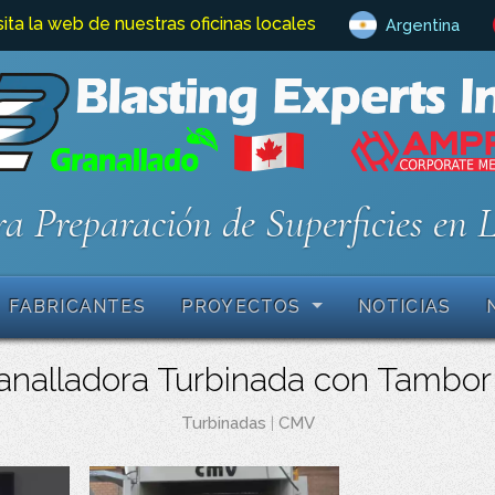
sita la web de nuestras oficinas locales
Argentina
a Preparación de Superficies en 
FABRICANTES
PROYECTOS
NOTICIAS
nalladora Turbinada con Tambor
Turbinadas
|
CMV