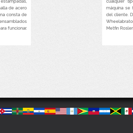
, estampadas,
cualquier ti
alla de acero
máquina se f
Preparación d
ina consta de
del cliente. 
nsamblados
Wheelabrato
ra funcionar.
Metfin Rosler