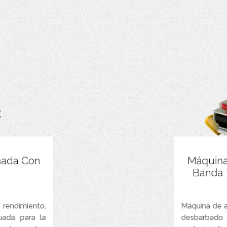
érica y angular.
Manejo de piez
nada Con
Máquina
Banda T
roducción rápido
Alimen
Equipada con 
correctamente
endimiento,
Máquina de a
uada para la
desbarbado 
Variador de fr