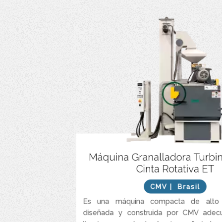
Funciona con granalla de acero al carbono esf
Máquina Granalladora Turbi
Cinta Rotativa ET
Ciclo de p
CMV
| Brasil
Es una máquina compacta de alto r
diseñada y construida por CMV adec