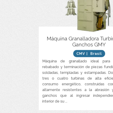
Construida con acero resiste
Máquina Granalladora Turb
Ganchos GMY
Caracterizada por ciclos extremadamente rápid
significativamente el proceso de limpieza de l
CMV
| Brasil
Asegura una la limpieza total de la piezas a
geom
Máquina de granallado ideal para l
rebabado y terminación de piezas fundid
Opera con granalla de acero al carbono esfé
soldadas, templadas y estampadas. Do
tres o cuatro turbinas de alta efici
consumo energético, construidas co
altamente resistentes a la abrasión
ganchos que al ingresar independie
interior de su ...
VER MÁS