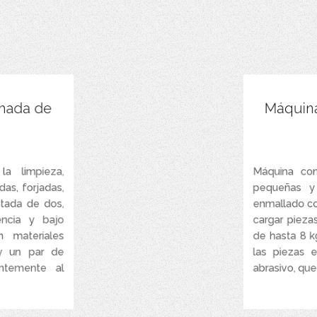
nte al desgaste.
Turbi
inada de
Máquina
os. que reducen
a pieza a tratar.
Puerta c
un si posee una
etría compleja.
a limpieza,
Máquina com
as, forjadas,
pequeñas y
rica y angular
(opcional)
tada de dos,
enmallado c
encia y bajo
cargar pieza
n materiales
de hasta 8 k
 y un par de
las piezas 
ntemente al
abrasivo, que .