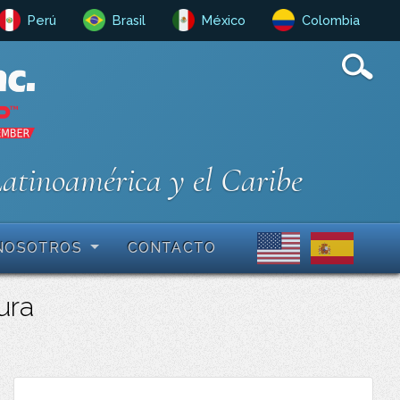
Perú
Brasil
México
Colombia
Latinoamérica y el Caribe
NOSOTROS
CONTACTO
tura