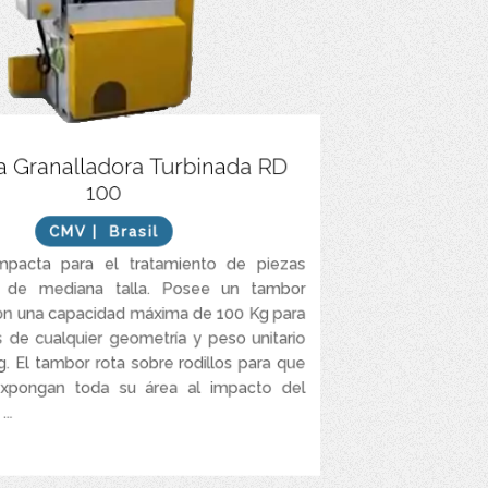
na con paletas curvas que le dan mayor eficiencia
 Granalladora Turbinada RD
100
Tambor rotativo para procesar piezas
on amortiguadores para cierre y apertura seguros
CMV
| Brasil
Recubrimiento inferior en caucho
pacta para el tratamiento de piezas
Flujo de válvula regulado
 de mediana talla. Posee un tambor
on una capacidad máxima de 100 Kg para
Purificador de abrasivos
s de cualquier geometría y peso unitario
Interfaz hombre-máquina amigable
g. El tambor rota sobre rodillos para que
expongan toda su área al impacto del
..
VER MÁS