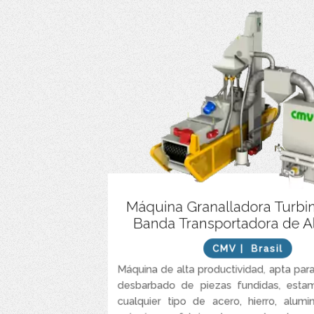
Manejo de piezas de diferentes formas sin n
Máquina Granalladora Turbi
configuración especific
Banda Transportadora de Al
Alimentación manual o automática de pie
CMV
| Brasil
Equipada con 2 a 8 turbinas de alta eficie
correctamente para cada aplicación (potencias e
Máquina de alta productividad, apta para
desbarbado de piezas fundidas, est
Variador de frecuencia en la banda transportad
cualquier tipo de acero, hierro, alumin