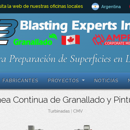
sita la web de nuestras oficinas locales
Argentina
a Preparación de Superficies en 
FABRICANTES
PROYECTOS
NOTICIAS
ea Continua de Granallado y Pin
Turbinadas
|
CMV