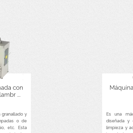
ecesidad de una
Funciona con
nada con
Máquina
a de la máquina.
ambr ...
zas a granallar.
ncia, ubicadas
ntre 5 y 75 HP).
 granallado y
Es una máq
ampadas o de
diseñada y 
ora de acero al
manganeso.
io, etc. Esta
limpieza y a