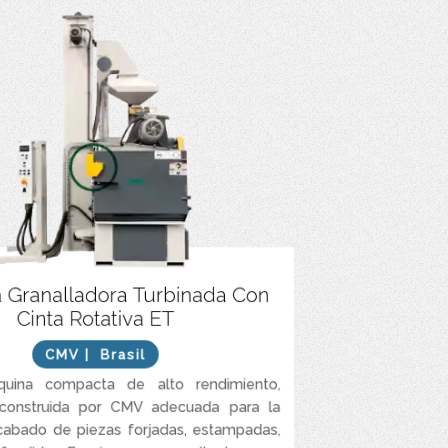
 granalla de acero al carbono esférica y angular.
 Granalladora Turbinada Con
Cinta Rotativa ET
Ciclo de producción rápido
CMV
| Brasil
uina compacta de alto rendimiento,
construida por CMV adecuada para la
cabado de piezas forjadas, estampadas,