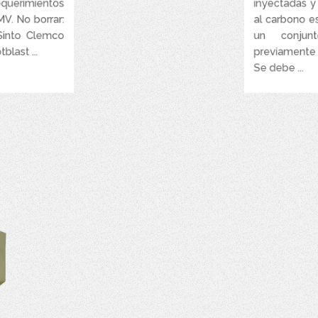
equerimientos
inyectadas y
za en una sola
operación.
MV. No borrar:
al carbono e
Sinto Clemco
un conjun
last ...
previamente 
Se debe ...