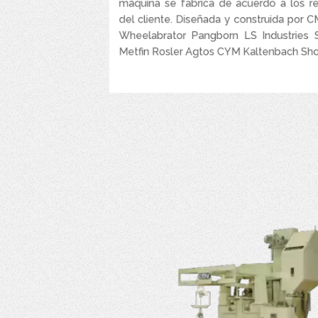
máquina se fabrica de acuerdo a los r
Preparación de la toda superficie de la pie
del cliente. Diseñada y construida por C
Wheelabrator Pangborn LS Industries 
Metfin Rosler Agtos CYM Kaltenbach Shotb
VER MÁS