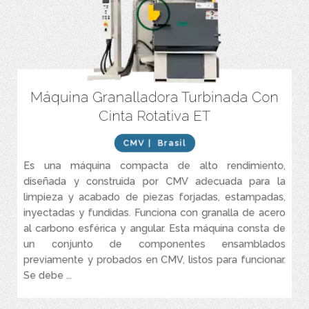
Máquina Granalladora Turbinada Con
Funciona con granalla de acero al carbono esférica y angular.
Cinta Rotativa ET
Ciclo de producción rápido
CMV
| Brasil
Es una máquina compacta de alto rendimiento,
diseñada y construida por CMV adecuada para la
limpieza y acabado de piezas forjadas, estampadas,
inyectadas y fundidas. Funciona con granalla de acero
al carbono esférica y angular. Esta máquina consta de
un conjunto de componentes ensamblados
previamente y probados en CMV, listos para funcionar.
Se debe ...
VER MÁS