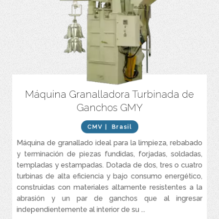
Máquina Granalladora Turbinada de
Construida con acero resistente al desgaste.
Ganchos GMY
Caracterizada por ciclos extremadamente rápidos. que reducen
significativamente el proceso de limpieza de la pieza a tratar.
CMV
| Brasil
Asegura una la limpieza total de la piezas aun si posee una
geometría compleja.
Máquina de granallado ideal para la limpieza, rebabado
Opera con granalla de acero al carbono esférica y angular
y terminación de piezas fundidas, forjadas, soldadas,
(opcional)
templadas y estampadas. Dotada de dos, tres o cuatro
turbinas de alta eficiencia y bajo consumo energético,
construidas con materiales altamente resistentes a la
abrasión y un par de ganchos que al ingresar
independientemente al interior de su ...