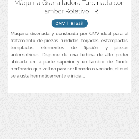
Máquina Granalladora Turbinada con
Reduce los costes de mantenimiento hasta un 65%
Tambor Rotativo TR
Proporciona una excelente exposición de las piezas al abanico
abrasivo generado por la turbina.
CMV
| Brasil
Tambor de acero al manganeso de una sola pieza.
Máquina diseñada y construida por CMV ideal para el
Reducción del ciclo de funcionamiento mediante el uso de un
freno en la turbina.
tratamiento de piezas fundidas, forjadas, estampadas,
templadas, elementos de fijación y piezas
Sistema de carga y descarga automatizado (opcional).
automotrices. Dispone de una turbina de alto poder
ubicada en la parte superior y un tambor de fondo
perforado que voltea para ser llenado o vaciado, el cual
se ajusta herméticamente e inicia ...
VER MÁS