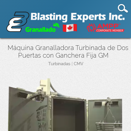
Máquina Granalladora Turbinada de Dos
Puertas con Ganchera Fija GM
Turbinadas
|
CMV