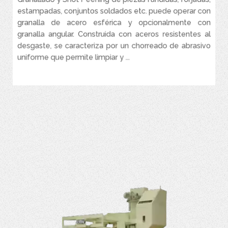
Incorpora barreras ópticas para proteger la zona de suministro.
estampadas, conjuntos soldados etc. puede operar con
No apaga la turbina entre procesos.
granalla de acero esférica y opcionalmente con
Se puede integrar un sistema de carga y descarga automatizado
granalla angular. Construida con aceros resistentes al
utilizando, por ejemplo, un robot.
desgaste, se caracteriza por un chorreado de abrasivo
uniforme que permite limpiar y ...
VER MÁS