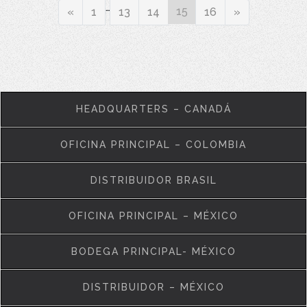
…
Previous
15
Next
«
1
13
14
16
»
HEADQUARTERS – CANADÁ
OFICINA PRINCIPAL – COLOMBIA
DISTRIBUIDOR BRASIL
OFICINA PRINCIPAL – MÉXICO
BODEGA PRINCIPAL- MÉXICO
DISTRIBUIDOR – MÉXICO