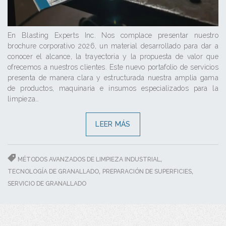
En Blasting Experts Inc. Nos complace presentar nuestro
brochure corporativo 2026, un material desarrollado para dar a
conocer el alcance, la trayectoria y la propuesta de valor que
ofrecemos a nuestros clientes. Este nuevo portafolio de servicios
presenta de manera clara y estructurada nuestra amplia gama
de productos, maquinaria e insumos especializados para la
limpieza…
LEER MÁS
,
MÉTODOS AVANZADOS DE LIMPIEZA INDUSTRIAL
,
,
TECNOLOGÍA DE GRANALLADO
PREPARACIÓN DE SUPERFICIES
SERVICIO DE GRANALLADO