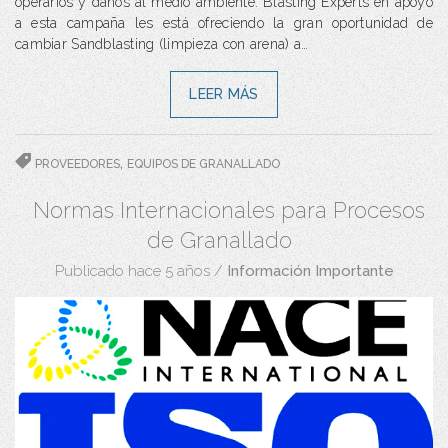
operarios y daños al medio ambiente. Blasting Experts en apoyo
a esta campaña les está ofreciendo la gran oportunidad de
cambiar Sandblasting (limpieza con arena) a…
LEER MÁS
,
PROVEEDORES
EQUIPOS DE GRANALLADO
Normas Internacionales para Procesos
de Granallado
Publicado hace 5 años
/
Información Importante